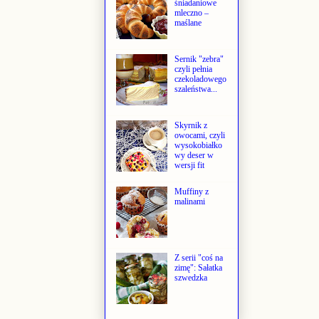
śniadaniowe
mleczno –
maślane
Sernik "zebra"
czyli pełnia
czekoladowego
szaleństwa...
Skyrnik z
owocami, czyli
wysokobiałko
wy deser w
wersji fit
Muffiny z
malinami
Z serii "coś na
zimę": Sałatka
szwedzka