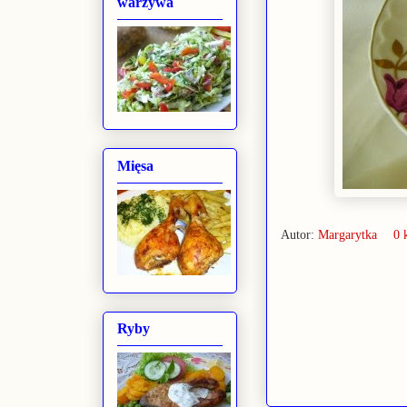
warzywa
Mięsa
Autor:
Margarytka
0 
Ryby