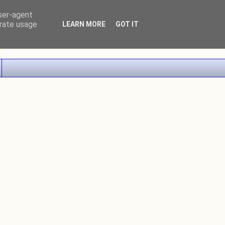
user-agent
erate usage
LEARN MORE
GOT IT