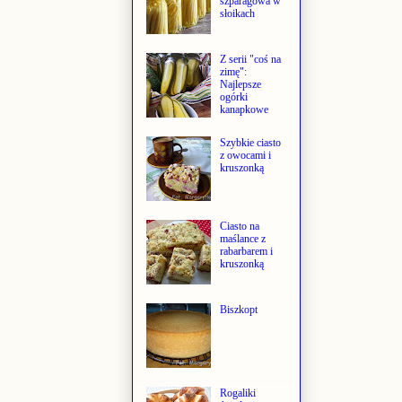
szparagowa w
słoikach
Z serii "coś na
zimę":
Najlepsze
ogórki
kanapkowe
Szybkie ciasto
z owocami i
kruszonką
Ciasto na
maślance z
rabarbarem i
kruszonką
Biszkopt
Rogaliki