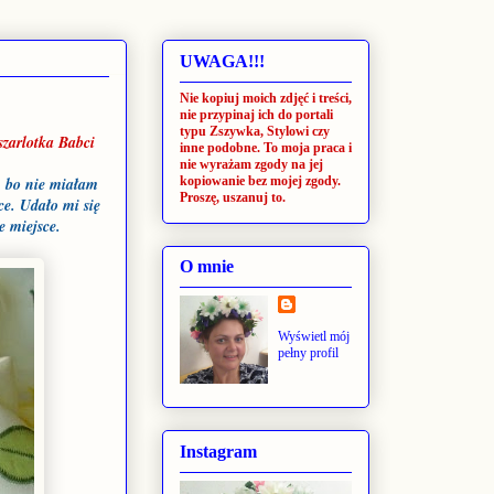
UWAGA!!!
Nie kopiuj moich zdjęć i treści,
nie przypinaj ich do portali
typu Zszywka, Stylowi czy
szarlotka Babci
inne podobne. To moja praca i
nie wyrażam zgody na jej
kopiowanie bez mojej zgody.
, bo nie miałam
Proszę, uszanuj to.
ce. Udało mi się
je miejsce.
O mnie
Wyświetl mój
pełny profil
Instagram