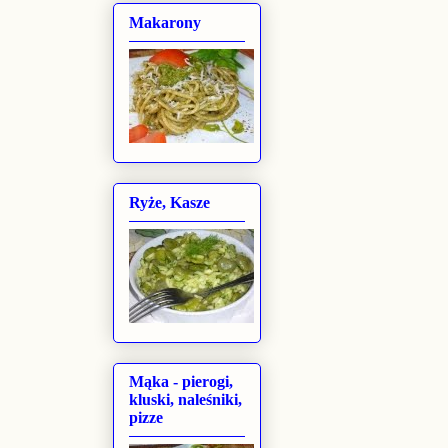
Makarony
Ryże, Kasze
Mąka - pierogi,
kluski, naleśniki,
pizze