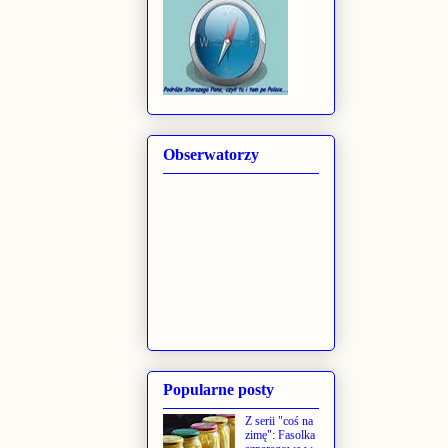
Obserwatorzy
Popularne posty
Z serii "coś na
zimę": Fasolka