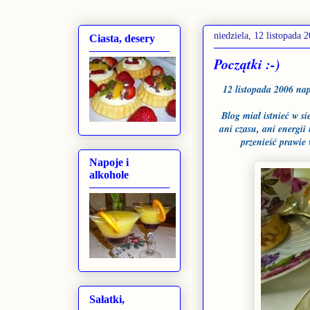
niedziela, 12 listopada 
Ciasta, desery
Początki :-)
12 listopada 2006 nap
Blog miał istnieć w s
ani czasu, ani energii
przenieść prawie 
Napoje i
alkohole
Sałatki,