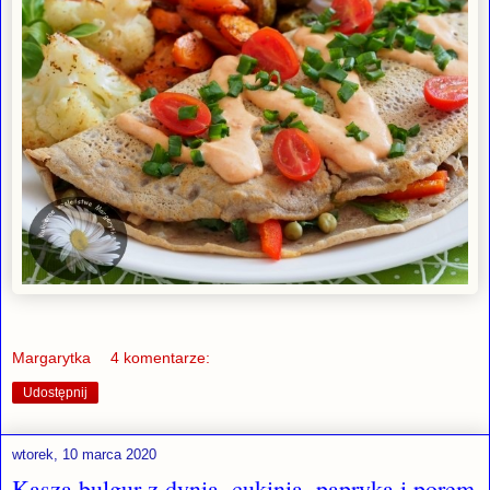
Margarytka
4 komentarze:
Udostępnij
wtorek, 10 marca 2020
Kasza bulgur z dynią, cukinią, papryką i porem