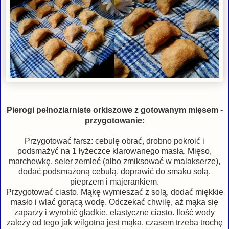
Pierogi pełnoziarniste orkiszowe z gotowanym mięsem -
przygotowanie:
Przygotować farsz: cebulę obrać, drobno pokroić i
podsmażyć na 1 łyżeczce klarowanego masła. Mięso,
marchewkę, seler zemleć (albo zmiksować w malakserze),
dodać podsmażoną cebulą, doprawić do smaku solą,
pieprzem i majerankiem.
Przygotować ciasto. Mąkę wymieszać z solą, dodać miękkie
masło i wlać gorącą wodę. Odczekać chwilę, aż mąka się
zaparzy i wyrobić gładkie, elastyczne ciasto. Ilość wody
zależy od tego jak wilgotna jest mąka, czasem trzeba trochę