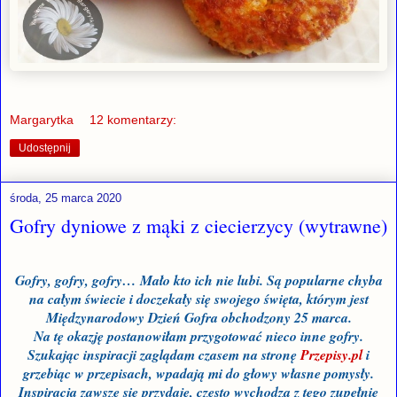
Margarytka
12 komentarzy:
Udostępnij
środa, 25 marca 2020
Gofry dyniowe z mąki z ciecierzycy (wytrawne)
Gofry, gofry, gofry… Mało kto ich nie lubi. Są popularne chyba
na całym świecie i doczekały się swojego święta, którym jest
Międzynarodowy Dzień Gofra obchodzony 25 marca.
Na tę okazję postanowiłam przygotować nieco inne gofry.
Szukając inspiracji zaglądam czasem na stronę
Przepisy.pl
i
grzebiąc w przepisach, wpadają mi do głowy własne pomysły.
Inspiracja zawsze się przydaje, często wychodzą z tego zupełnie