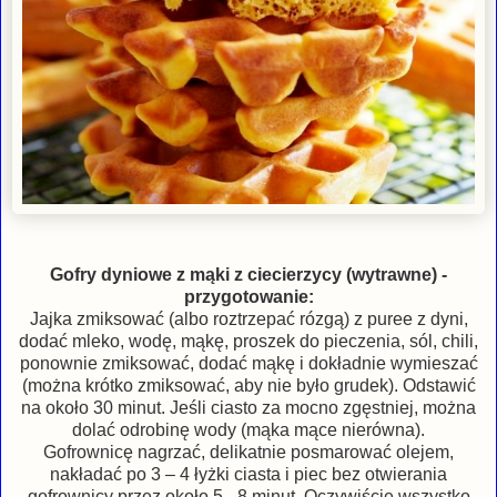
Gofry dyniowe z mąki z ciecierzycy (wytrawne) -
przygotowanie:
Jajka zmiksować (albo roztrzepać rózgą) z puree z dyni,
dodać mleko, wodę, mąkę, proszek do pieczenia, sól, chili,
ponownie zmiksować, dodać mąkę i dokładnie wymieszać
(można krótko zmiksować, aby nie było grudek). Odstawić
na około 30 minut. Jeśli ciasto za mocno zgęstniej, można
dolać odrobinę wody (mąka mące nierówna).
Gofrownicę nagrzać, delikatnie posmarować olejem,
nakładać po 3 – 4 łyżki ciasta i piec bez otwierania
gofrownicy przez około 5 - 8 minut. Oczywiście wszystko