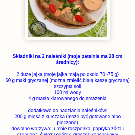
Składniki na 2 naleśniki (moja patelnia ma 28 cm
średnicy):
2 duże jajka (moje jajka mają po około 70 -75 g)
60 g mąki gryczanej (można zmielić białą kaszę gryczaną)
szczypta soli
100 ml wody
4 g masła klarowanego do smażenia
dodatkowo do nadziania naleśników:
200 g mięsa z kurczaka (może być gotowane albo
pieczone)
dowolne warzywa: u mnie roszponka, papryka żółta i
czerwona, świeży ogórek, groszek konserwowy