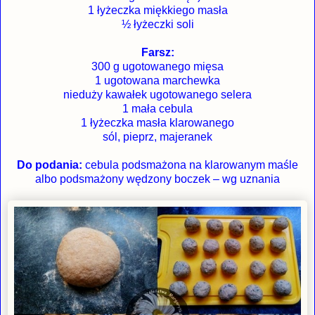
1 łyżeczka miękkiego masła
½ łyżeczki soli
Farsz:
300 g ugotowanego mięsa
1 ugotowana marchewka
nieduży kawałek ugotowanego selera
1 mała cebula
1 łyżeczka masła klarowanego
sól, pieprz, majeranek
Do podania:
cebula podsmażona na klarowanym maśle
albo podsmażony wędzony boczek – wg uznania