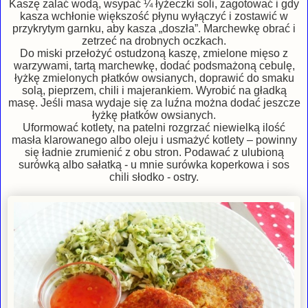
Kaszę zalać wodą, wsypać ¼ łyżeczki soli, zagotować i gdy
kasza wchłonie większość płynu wyłączyć i zostawić w
przykrytym garnku, aby kasza „doszła”. Marchewkę obrać i
zetrzeć na drobnych oczkach.
Do miski przełożyć ostudzoną kaszę, zmielone mięso z
warzywami, tartą marchewkę, dodać podsmażoną cebulę,
łyżkę zmielonych płatków owsianych, doprawić do smaku
solą, pieprzem, chili i majerankiem. Wyrobić na gładką
masę. Jeśli masa wydaje się za luźna można dodać jeszcze
łyżkę płatków owsianych.
Uformować kotlety, na patelni rozgrzać niewielką ilość
masła klarowanego albo oleju i usmażyć kotlety – powinny
się ładnie zrumienić z obu stron. Podawać z ulubioną
surówką albo sałatką - u mnie surówka koperkowa i sos
chili słodko - ostry.