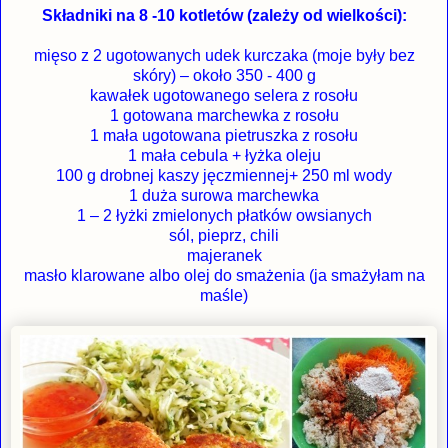
Składniki na 8 -10 kotletów (zależy od wielkości):
mięso z 2 ugotowanych udek kurczaka (moje były bez
skóry) – około 350 - 400 g
kawałek ugotowanego selera z rosołu
1 gotowana marchewka z rosołu
1 mała ugotowana pietruszka z rosołu
1 mała cebula + łyżka oleju
100 g drobnej kaszy jęczmiennej+ 250 ml wody
1 duża surowa marchewka
1 – 2 łyżki zmielonych płatków owsianych
sól, pieprz, chili
majeranek
masło klarowane albo olej do smażenia (ja smażyłam na
maśle)