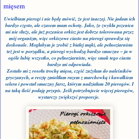
mięsem
Uwielbiam pierogi i nie będę mówić, że jest inaczej. Nie jadam ich
bardzo często, ale czasem mam ochotę. Jako, że zwykła pszenica
mi nie służy, ale już pszenica orkisz jest dobrze tolerowana przez
mój organizm, więc orkiszowe ciasto na pierogi sprawdza się
doskonale. Mogłabym je zrobić z białej mąki, ale pełnoziarnista
też jest w porządku, a pierogi wychodzą bardzo smaczne – ja w
ogóle lubię wszystko, co pełnoziarniste, więc smak tego ciasta
bardzo mi odpowiada.
Zostało mi z rosołu trochę mięsa, część zużyłam do naleśników
gryczanych, a resztę zmieliłam razem z marchewką i kawałkiem
selera i powstał smaczny farsz, którym nadziałam 20 pierogów. I
na taką ilość podaję przepis. Jeśli potrzebujecie więcej pierogów,
wystarczy zwiększyć proporcje.