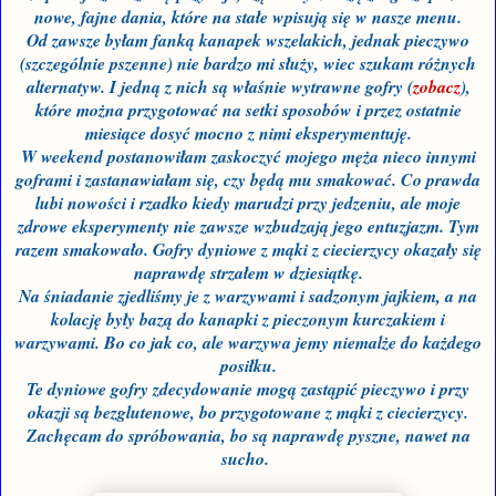
nowe, fajne dania, które na stałe wpisują się w nasze menu.
Od zawsze byłam fanką kanapek wszelakich, jednak pieczywo
(szczególnie pszenne) nie bardzo mi służy, wiec szukam różnych
alternatyw. I jedną z nich są właśnie wytrawne gofry (
zobacz
),
które można przygotować na setki sposobów i przez ostatnie
miesiące dosyć mocno z nimi eksperymentuję.
W weekend postanowiłam zaskoczyć mojego męża nieco innymi
goframi i zastanawiałam się, czy będą mu smakować. Co prawda
lubi nowości i rzadko kiedy marudzi przy jedzeniu, ale moje
zdrowe eksperymenty nie zawsze wzbudzają jego entuzjazm. Tym
razem smakowało. Gofry dyniowe z mąki z ciecierzycy okazały się
naprawdę strzałem w dziesiątkę.
Na śniadanie zjedliśmy je z warzywami i sadzonym jajkiem, a na
kolację były bazą do kanapki z pieczonym kurczakiem i
warzywami. Bo co jak co, ale warzywa jemy niemalże do każdego
posiłku.
Te dyniowe gofry zdecydowanie mogą zastąpić pieczywo i przy
okazji są bezglutenowe, bo przygotowane z mąki z ciecierzycy.
Zachęcam do spróbowania, bo są naprawdę pyszne, nawet na
sucho.