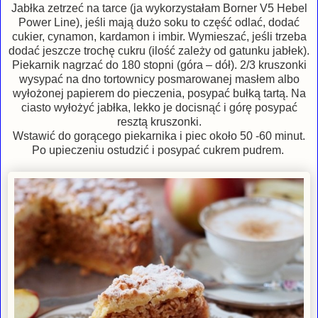
Jabłka zetrzeć na tarce (ja wykorzystałam Borner V5 Hebel
Power Line), jeśli mają dużo soku to część odlać, dodać
cukier, cynamon, kardamon i imbir. Wymieszać, jeśli trzeba
dodać jeszcze trochę cukru (ilość zależy od gatunku jabłek).
Piekarnik nagrzać do 180 stopni (góra – dół). 2/3 kruszonki
wysypać na dno tortownicy posmarowanej masłem albo
wyłożonej papierem do pieczenia, posypać bułką tartą. Na
ciasto wyłożyć jabłka, lekko je docisnąć i górę posypać
resztą kruszonki.
Wstawić do gorącego piekarnika i piec około 50 -60 minut.
Po upieczeniu ostudzić i posypać cukrem pudrem.