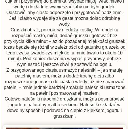
cukier i przyprawę do piernika, wsypać mąkę, wlać mleko i
wodę i dokładnie wymieszać, aby nie było grudek.
Odstawić, aby ciasto odpoczęło i przygotować nadzienie.
Jeśli ciasto wydaje się za gęste można dolać odrobinę
wody.
Gruszki obrać, pokroić w niedużą kostkę. W rondelku
rozpuścić masło, miód, dodać gruszki i gotować bez
przykrycia kilka minut – aż do pożądanej miękkości gruszek
(czas będzie się różnił w zależności od gatunku gruszek, od
tego czy są twarde czy miękkie, u mnie trwało to około 10
minut). Pod koniec duszenia wsypać przyprawy, dobrze
wymieszać i jeszcze chwilę zostawić na ogniu.
Z przygotowanego ciasta usmażyć naleśniki – ja smaruję
patelnię masłem, można dodać trochę oleju albo
rozpuszczonego masła do ciasta i wtedy już nie smarować
patelni – mnie jednak bardziej smakują naleśniki usmażone
na patelni posmarowanej masłem.
Gotowe naleśniki napełnić gruszkami, można posmarować
jogurtem naturalnym albo serkiem. Naleśniki składać w
dowolny sposób i podawać na ciepło z kleksem jogurtu i
gruszkami.