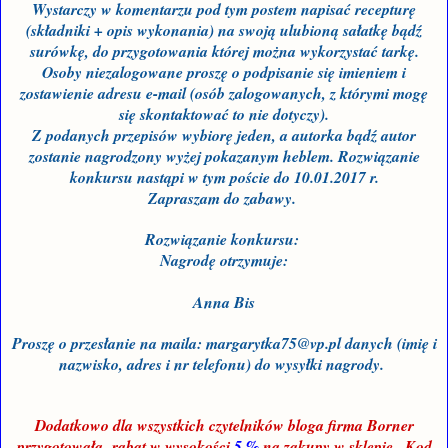
Wystarczy w komentarzu pod tym postem napisać recepturę
(składniki + opis wykonania) na swoją ulubioną sałatkę bądź
surówkę, do przygotowania której można wykorzystać tarkę.
Osoby niezalogowane proszę o podpisanie się imieniem i
zostawienie adresu e-mail (osób zalogowanych, z którymi mogę
się skontaktować to nie dotyczy).
Z podanych przepisów wybiorę jeden, a autorka bądź autor
zostanie nagrodzony wyżej pokazanym heblem. Rozwiązanie
konkursu nastąpi w tym poście do
10
.01.2017 r.
Zapraszam do zabawy.
Rozwiązanie konkursu:
Nagrodę
otrzymuje
:
Anna Bis
Proszę o przesłanie na maila: ma
r
garytka75@vp.pl
danych (imię i
nazwisko, adres i nr telefonu) do wysyłki nagrody.
Dodatkowo dla wszystkich czytelników bloga firma Borner
przygotowała rabat
w wysokości
5 %
na zakupy w
sklepie
.
Kod