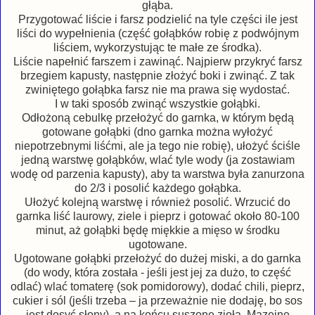
głąba.
Przygotować liście i farsz podzielić na tyle części ile jest
liści do wypełnienia (część gołąbków robię z podwójnym
liściem, wykorzystując te małe ze środka).
Liście napełnić farszem i zawinąć. Najpierw przykryć farsz
brzegiem kapusty, następnie złożyć boki i zwinąć. Z tak
zwiniętego gołąbka farsz nie ma prawa się wydostać.
I w taki sposób zwinąć wszystkie gołąbki.
Odłożoną cebulkę przełożyć do garnka, w którym będą
gotowane gołąbki (dno garnka można wyłożyć
niepotrzebnymi liśćmi, ale ja tego nie robię), ułożyć ściśle
jedną warstwę gołąbków, wlać tyle wody (ja zostawiam
wodę od parzenia kapusty), aby ta warstwa była zanurzona
do 2/3 i posolić każdego gołąbka.
Ułożyć kolejną warstwę i również posolić. Wrzucić do
garnka liść laurowy, ziele i pieprz i gotować około 80-100
minut, aż gołąbki będę miękkie a mięso w środku
ugotowane.
Ugotowane gołąbki przełożyć do dużej miski, a do garnka
(do wody, która została - jeśli jest jej za dużo, to część
odlać) wlać tomaterę (sok pomidorowy), dodać chili, pieprz,
cukier i sól (jeśli trzeba – ja przeważnie nie dodaję, bo sos
jest dosyć słony), a na końcu suszone zioła. Mazeinę