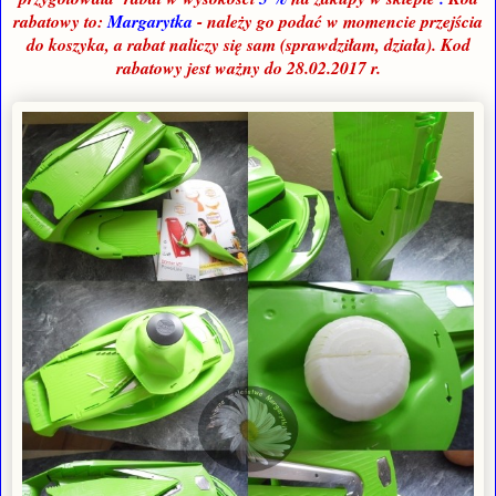
rabatowy to:
Margarytka
- należy go podać w momencie przejścia
do koszyka, a rabat naliczy się sam (sprawdziłam, działa). Kod
rabatowy jest w
ażny do
28
.0
2
.2017 r.