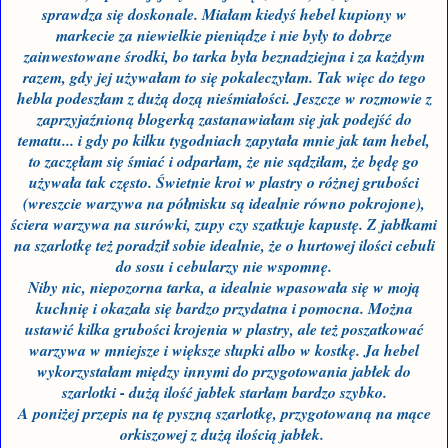
sprawdza się doskonale. Miałam kiedyś hebel kupiony w
markecie za niewielkie pieniądze i nie były to dobrze
zainwestowane środki, bo tarka była beznadziejna i za każdym
razem, gdy jej używałam to się pokaleczyłam. Tak więc do tego
hebla podeszłam z dużą dozą nieśmiałości. Jeszcze w rozmowie z
zaprzyjaźnioną blogerką zastanawiałam się jak podejść do
tematu... i gdy po kilku tygodniach zapytała mnie jak tam hebel,
to zaczęłam się śmiać i odparłam, że
nie sądziłam, że będę go
używała tak
często. Świetnie kroi w plastry o różnej grubości
(wreszcie warz
ywa na półmisku są idealnie równo pokrojone)
,
ściera warzywa na surówki, zupy czy szatkuje kapustę. Z jabłkami
na szarlotkę też poradził sobie idealnie, że o hurtowej ilości cebuli
do sosu i cebularzy nie wspomnę.
Niby nic, niepozorna tarka, a idealnie wpasowała się w moją
kuchnię i okazała się bardzo przydatna i pomocna. Można
ustawić kilka grubości krojenia w plastry, ale też poszatkować
warzywa w mniejsze i większe słupki albo w kostkę. Ja hebel
wykorzystałam między innymi do przygotowania jabłek do
szarlotki - dużą ilość jabłek starłam bardzo szybko.
A poniże
j przepis na tę pyszną szarlotkę, przygotowaną na mące
orkiszowej z dużą ilości
ą jabłek
.