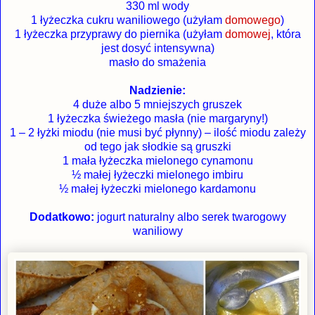
330 ml wody
1 łyżeczka cukru waniliowego (użyłam
domowego
)
1 łyżeczka przyprawy do piernika (użyłam
domowej
, która
jest dosyć intensywna)
masło do smażenia
Nadzienie:
4 duże albo 5 mniejszych gruszek
1 łyżeczka świeżego masła (nie margaryny!)
1 – 2 łyżki miodu (nie musi być płynny) – ilość miodu zależy
od tego jak słodkie są gruszki
1 mała łyżeczka mielonego cynamonu
½ małej łyżeczki mielonego imbiru
½ małej łyżeczki mielonego kardamonu
Dodatkowo:
jogurt naturalny albo serek twarogowy
waniliowy