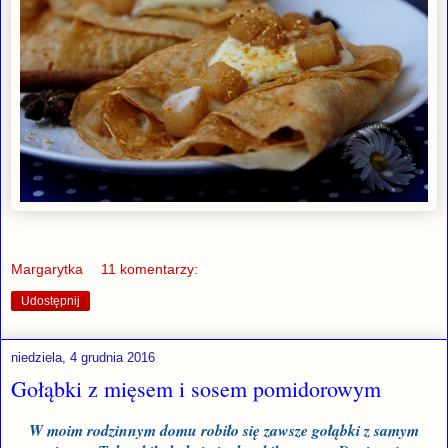
Margarytka
11 komentarzy:
Udostępnij
niedziela, 4 grudnia 2016
Gołąbki z mięsem i sosem pomidorowym
W moim rodzinnym domu robiło się zawsze gołąbki z samym