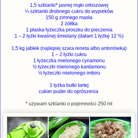
1,5 szklanki* jasnej mąki orkiszowej
¼ szklanki drobnego cukru do wypieków
150 g zimnego masła
2 żółtka
1 płaska łyżeczka proszku do pieczenia
1 – 2 łyżki kwaśnej śmietany (dałam 1 łyżkę 12 %)
1,5 kg jabłek (najlepiej szara reneta albo antonówka)
1 – 2 łyżki cukru
1 łyżeczka mielonego cynamonu
½ łyżeczki mielonego kardamonu
½ łyżeczki mielonego imbiru
1 łyżka bułki tartej
cukier puder do oprószenia
* używam szklanki o pojemności 250 ml