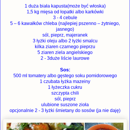
1 duża biała kapusta(może być włoska)
1,5 kg mięsa od łopatki albo karkówki
3 - 4 cebule
5 – 6 kawałków chleba (najlepiej pszenno – żytniego,
jasnego)
sól, pieprz, majeranek
3 łyżki oleju albo 2 łyżki smalcu
kilka ziaren czarnego pieprzu
5 ziaren ziela angielskiego
2 - 3duże liście laurowe
Sos:
500 ml tomatery albo gęstego soku pomidorowego
1 czubata łyżka mazeiny
1 łyżeczka cukru
szczypta chili
sól, pieprz
ulubione suszone zioła
opcjonalnie 2 - 3 łyżki śmietany do sosów (ja nie daję)