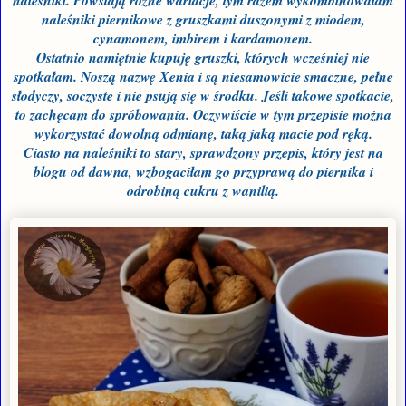
naleśniki. Powstają różne wariacje, tym razem wykombinowałam
naleśniki piernikowe z gruszkami duszonymi z miodem,
cynamonem, imbirem i kardamonem.
Ostatnio namiętnie kupuję gruszki, których wcześniej nie
spotkałam. Noszą nazwę Xenia i są niesamowicie smaczne, pełne
słodyczy, soczyste i nie psują się w środku. Jeśli takowe spotkacie,
to zachęcam do spróbowania. Oczywiście w tym przepisie można
wykorzystać dowolną odmianę, taką jaką macie pod ręką.
Ciasto na naleśniki to stary, sprawdzony przepis, który jest na
blogu od dawna, wzbogaciłam go przyprawą do piernika i
odrobiną cukru z wanilią.