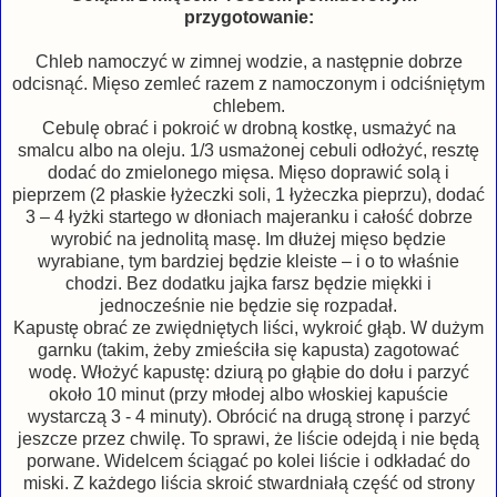
przygotowanie:
Chleb namoczyć w zimnej wodzie, a następnie dobrze
odcisnąć. Mięso zemleć razem z namoczonym i odciśniętym
chlebem.
Cebulę obrać i pokroić w drobną kostkę, usmażyć na
smalcu albo na oleju. 1/3 usmażonej cebuli odłożyć, resztę
dodać do zmielonego mięsa. Mięso doprawić solą i
pieprzem (2 płaskie łyżeczki soli, 1 łyżeczka pieprzu), dodać
3 – 4 łyżki startego w dłoniach majeranku i całość dobrze
wyrobić na jednolitą masę. Im dłużej mięso będzie
wyrabiane, tym bardziej będzie kleiste – i o to właśnie
chodzi. Bez dodatku jajka farsz będzie miękki i
jednocześnie nie będzie się rozpadał.
Kapustę obrać ze zwiędniętych liści, wykroić głąb. W dużym
garnku (takim, żeby zmieściła się kapusta) zagotować
wodę. Włożyć kapustę: dziurą po głąbie do dołu i parzyć
około 10 minut (przy młodej albo włoskiej kapuście
wystarczą 3 - 4 minuty). Obrócić na drugą stronę i parzyć
jeszcze przez chwilę. To sprawi, że liście odejdą i nie będą
porwane. Widelcem ściągać po kolei liście i odkładać do
miski. Z każdego liścia skroić stwardniałą część od strony