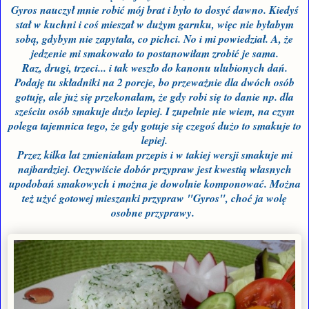
Gyros
nauczył mnie robić mój brat i było to dosyć dawno. Kiedyś
stał w kuchni i coś mieszał w dużym garnku, więc nie byłabym
sobą, gdybym nie zapytała, co pichci. No i mi powiedział. A, że
jedzenie mi smakowało to postanowiłam zrobić je sama.
Raz, drugi, trzeci... i tak weszło do kanonu ulubionych dań.
Podaję tu składniki na 2 porcje, bo przeważnie dla dwóch osób
gotuję, ale już się przekonałam, że gdy robi się to danie np. dla
sześciu osób smakuje dużo lepiej. I zupełnie nie wiem, na czym
polega tajemnica tego, że gdy gotuje się czegoś dużo to smakuje to
lepiej.
Przez kilka lat zmieniałam przepis i w takiej wersji smakuje mi
najbardziej. Oczywiście dobór przypraw jest kwestią własnych
upodobań smakowych i można je dowolnie komponować. Można
też użyć gotowej mieszanki przypraw "Gyros
", choć ja wolę
osobne przyprawy.