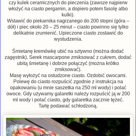
czy kulek ceramicznych do pieczenia (zawsze najpierw
włożyć na ciasto pergamin, a dopiero potem fasolę albo
kulki).
Wstawić do piekarnika nagrzanego do 200 stopni (góra –
dół) i piec około 20 – 25 minut – ciasto powinno się tylko
delikatnie zrumienić. Upieczone ciasto zostawić do
wystudzenia.
Śmietanę kremówkę ubić na sztywno (można dodać
zagęstnik). Serek mascarpone zmiksować z cukrem, dodać
ubitą śmietanę i dobrze połączyć (można krótko
zmiksować).
Masę wyłożyć na ostudzone ciasto. Ozdobić owocami.
Polewę do ciasto rozpuścić zgodnie z instrukcja na
opakowaniu (u mnie saszetka na 250 ml wody) i polać
owoce. Gdy używamy galaretki należy rozpuścić ją w 200
ml wody i polać ciasto, gdy galaretka zacznie tężeć.
Tartę podawać schłodzoną.