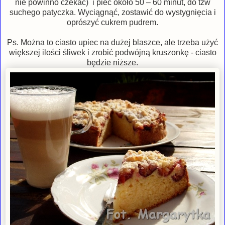
nie powinno czekać) i piec około 50 – 60 minut, do tzw
suchego patyczka. Wyciągnąć, zostawić do wystygnięcia i
oprószyć cukrem pudrem.
Ps. Można to ciasto upiec na dużej blaszce, ale trzeba użyć
większej ilości śliwek i zrobić podwójną kruszonkę - ciasto
będzie niższe.