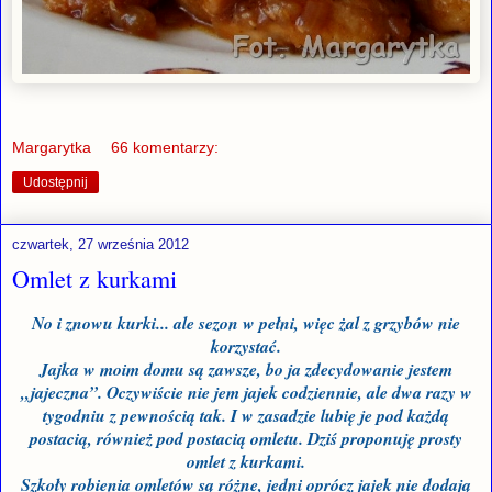
Margarytka
66 komentarzy:
Udostępnij
czwartek, 27 września 2012
Omlet z kurkami
No i znowu kurki... ale sezon w pełni, więc żal z grzybów nie
korzystać.
Jajka w moim domu są zawsze, bo ja zdecydowanie jestem
„jajeczna”. Oczywiście nie jem jajek codziennie, ale dwa razy w
tygodniu z pewnością tak. I w zasadzie lubię je pod każdą
postacią, również pod postacią omletu. Dziś proponuję prosty
omlet z kurkami.
Szkoły robienia omletów są różne, jedni oprócz jajek nie dodają