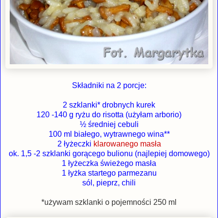
Składniki na 2 porcje:
2 szklanki* drobnych kurek
120 -140 g ryżu do risotta (użyłam arborio)
½ średniej cebuli
100 ml białego, wytrawnego wina**
2 łyżeczki
klarowanego masła
ok. 1,5 -2 szklanki gorącego bulionu (najlepiej domowego)
1 łyżeczka świeżego masła
1 łyżka startego parmezanu
sól, pieprz, chili
*używam szklanki o pojemności 250 ml