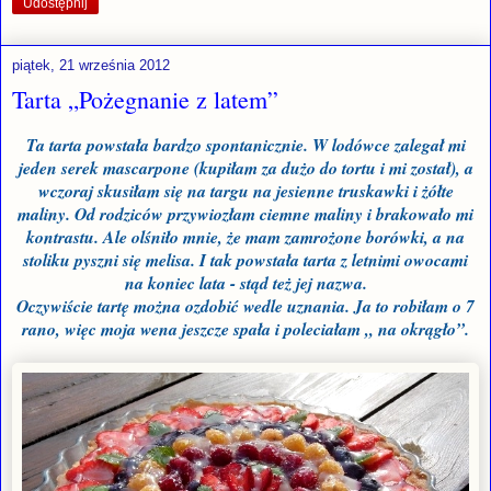
Udostępnij
piątek, 21 września 2012
Tarta „Pożegnanie z latem”
Ta tarta powstała bardzo spontanicznie. W lodówce zalegał mi
jeden serek mascarpone (kupiłam za dużo do tortu i mi został), a
wczoraj skusiłam się na targu na jesienne truskawki i żółte
maliny. Od rodziców przywiozłam ciemne maliny i brakowało mi
kontrastu. Ale olśniło mnie, że mam zamrożone borówki, a na
stoliku pyszni się melisa. I tak powstała tarta z letnimi owocami
na koniec lata - stąd też jej nazwa.
Oczywiście tartę można ozdobić wedle uznania. Ja to robiłam o 7
rano, więc moja wena jeszcze spała i poleciałam „ na okrągło”.