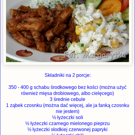
Składniki na 2 porcje:
350 - 400 g schabu środkowego bez kości (można użyć
również mięsa drobiowego, albo cielęcego)
3 średnie cebule
1 ząbek czosnku (można dać więcej, ale ja fanką czosnku
nie jestem)
½ łyżeczki soli
½ łyżeczki czarnego mielonego pieprzu
½ łyżeczki słodkiej czerwonej papryki