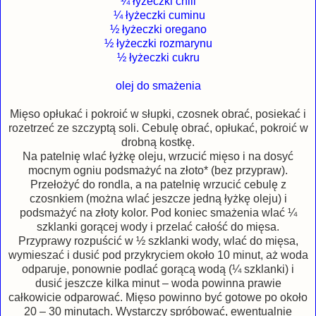
¼ łyżeczki chili
¼ łyżeczki cuminu
½ łyżeczki oregano
½ łyżeczki rozmarynu
½ łyżeczki cukru
olej do smażenia
Mięso opłukać i pokroić w słupki, czosnek obrać, posiekać i
rozetrzeć ze szczyptą soli. Cebulę obrać, opłukać, pokroić w
drobną kostkę.
Na patelnię wlać łyżkę oleju, wrzucić mięso i na dosyć
mocnym ogniu podsmażyć na złoto* (bez przypraw).
Przełożyć do rondla, a na patelnię wrzucić cebulę z
czosnkiem (można wlać jeszcze jedną łyżkę oleju) i
podsmażyć na złoty kolor. Pod koniec smażenia wlać ¼
szklanki gorącej wody i przelać całość do mięsa.
Przyprawy rozpuścić w ½ szklanki wody, wlać do mięsa,
wymieszać i dusić pod przykryciem około 10 minut, aż woda
odparuje, ponownie podlać gorącą wodą (¼ szklanki) i
dusić jeszcze kilka minut – woda powinna prawie
całkowicie odparować. Mięso powinno być gotowe po około
20 – 30 minutach. Wystarczy spróbować, ewentualnie