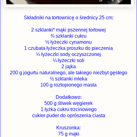
Składniki na tortownicę o średnicy 25 cm:
2 szklanki* mąki pszennej tortowej
¾ szklanki cukru
½ łyżeczki cynamonu
1 czubata łyżeczka proszku do pieczenia
¼ łyżeczki sody oczyszczonej
¼ łyżeczki soli
2 jajka
200 g jogurtu naturalnego, ale takiego niezbyt gęstego
½ szklanki mleka
100 g roztopionego masła
Dodatkowo:
500 g śliwek węgierek
1 łyżka cukru trzcinowego
cukier puder do oprószenia ciasta
Kruszonka:
75 g mąki