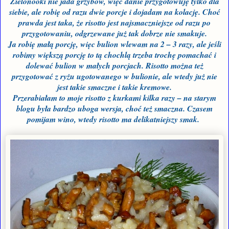
Zielonooki nie jada grzybów, więc danie przygotowuję tylko dla
siebie, ale robię od razu dwie porcje i dojadam na kolację. Choć
prawda jest taka, że risotto jest najsmaczniejsze od razu po
przygotowaniu, odgrzewane już tak dobrze nie smakuje.
Ja robię małą porcję, więc bulion wlewam na 2 – 3 razy, ale jeśli
robimy większą porcję to tą chochlą trzeba trochę pomachać i
dolewać bulion w małych porcjach. Risotto można też
przygotować z ryżu ugotowanego w bulionie, ale wtedy już nie
jest takie smaczne i takie kremowe.
Przerabiałam to moje risotto z kurkami kilka razy – na starym
blogu była bardzo uboga wersja, choć też smaczna. Czasem
pomijam wino, wtedy risotto ma delikatniejszy smak.