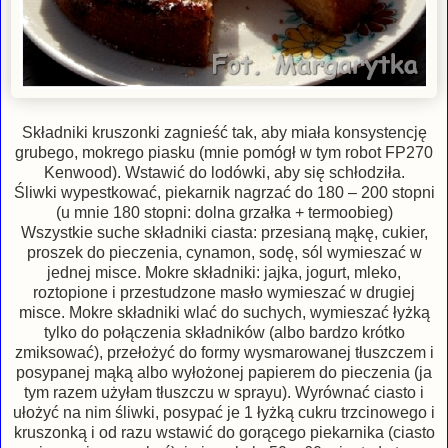
Składniki kruszonki zagnieść tak, aby miała konsystencję
grubego, mokrego piasku (mnie pomógł w tym robot FP270
Kenwood). Wstawić do lodówki, aby się schłodziła.
Śliwki wypestkować, piekarnik nagrzać do 180 – 200 stopni
(u mnie 180 stopni: dolna grzałka + termoobieg)
Wszystkie suche składniki ciasta: przesianą mąkę, cukier,
proszek do pieczenia, cynamon, sodę, sól wymieszać w
jednej misce. Mokre składniki: jajka, jogurt, mleko,
roztopione i przestudzone masło wymieszać w drugiej
misce. Mokre składniki wlać do suchych, wymieszać łyżką
tylko do połączenia składników (albo bardzo krótko
zmiksować), przełożyć do formy wysmarowanej tłuszczem i
posypanej mąką albo wyłożonej papierem do pieczenia (ja
tym razem użyłam tłuszczu w sprayu). Wyrównać ciasto i
ułożyć na nim śliwki, posypać je 1 łyżką cukru trzcinowego i
kruszonką i od razu wstawić do gorącego piekarnika (ciasto