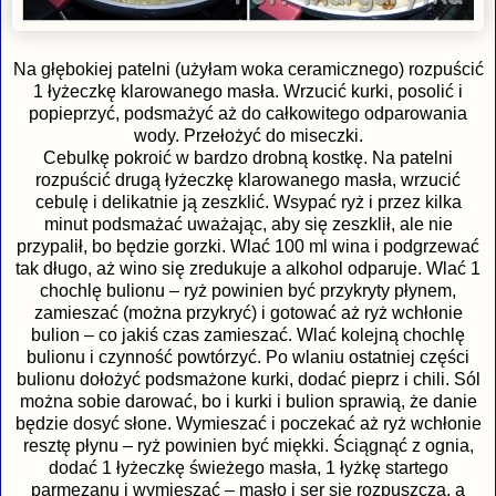
Na głębokiej patelni (użyłam woka ceramicznego) rozpuścić
1 łyżeczkę klarowanego masła. Wrzucić kurki, posolić i
popieprzyć, podsmażyć aż do całkowitego odparowania
wody. Przełożyć do miseczki.
Cebulkę pokroić w bardzo drobną kostkę. Na patelni
rozpuścić drugą łyżeczkę klarowanego masła, wrzucić
cebulę i delikatnie ją zeszklić. Wsypać ryż i przez kilka
minut podsmażać uważając, aby się zeszklił, ale nie
przypalił, bo będzie gorzki. Wlać 100 ml wina i podgrzewać
tak długo, aż wino się zredukuje a alkohol odparuje. Wlać 1
chochlę bulionu – ryż powinien być przykryty płynem,
zamieszać (można przykryć) i gotować aż ryż wchłonie
bulion – co jakiś czas zamieszać. Wlać kolejną chochlę
bulionu i czynność powtórzyć. Po wlaniu ostatniej części
bulionu dołożyć podsmażone kurki, dodać pieprz i chili. Sól
można sobie darować, bo i kurki i bulion sprawią, że danie
będzie dosyć słone. Wymieszać i poczekać aż ryż wchłonie
resztę płynu – ryż powinien być miękki. Ściągnąć z ognia,
dodać 1 łyżeczkę świeżego masła, 1 łyżkę startego
parmezanu i wymieszać – masło i ser się rozpuszczą, a