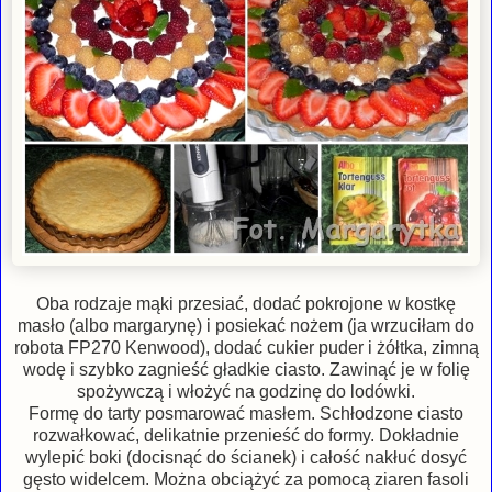
Oba rodzaje mąki przesiać, dodać pokrojone w kostkę
masło (albo margarynę) i posiekać nożem (ja wrzuciłam do
robota FP270 Kenwood), dodać cukier puder i żółtka, zimną
wodę i szybko zagnieść gładkie ciasto. Zawinąć je w folię
spożywczą i włożyć na godzinę do lodówki.
Formę do tarty posmarować masłem. Schłodzone ciasto
rozwałkować, delikatnie przenieść do formy. Dokładnie
wylepić boki (docisnąć do ścianek) i całość nakłuć dosyć
gęsto widelcem. Można obciążyć za pomocą ziaren fasoli