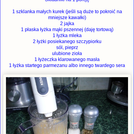
1 szklanka małych kurek (jeśli są duże to pokroić na
mniejsze kawałki)
2 jajka
1 płaska łyżka mąki pszennej (daję tortową)
1 łyżka mleka
2 łyżki posiekanego szczypiorku
sól, pieprz
ulubione zioła
1 łyżeczka klarowanego masła
1 łyżka startego parmezanu albo innego twardego sera