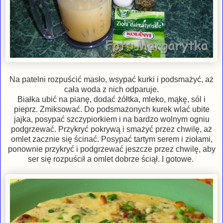
Na patelni rozpuścić masło, wsypać kurki i podsmażyć, aż
cała woda z nich odparuje.
Białka ubić na pianę, dodać żółtka, mleko, mąkę, sól i
pieprz. Zmiksować. Do podsmażonych kurek wlać ubite
jajka, posypać szczypiorkiem i na bardzo wolnym ogniu
podgrzewać. Przykryć pokrywą i smażyć przez chwilę, aż
omlet zacznie się ścinać. Posypać tartym serem i ziołami,
ponownie przykryć i podgrzewać jeszcze przez chwilę, aby
ser się rozpuścił a omlet dobrze ściął. I gotowe.