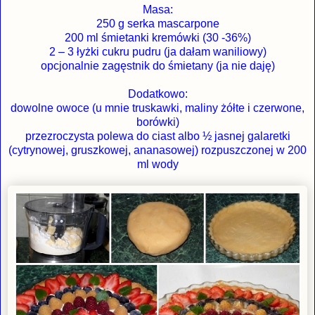
Masa:
250 g serka mascarpone
200 ml śmietanki kremówki (30 -36%)
2 – 3 łyżki cukru pudru (ja dałam waniliowy)
opcjonalnie zagęstnik do śmietany (ja nie daję)
Dodatkowo:
dowolne owoce (u mnie truskawki, maliny żółte i czerwone,
borówki)
przezroczysta polewa do ciast albo ½ jasnej galaretki
(cytrynowej, gruszkowej, ananasowej) rozpuszczonej w 200
ml wody