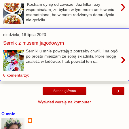
›
Kocham dynię od zawsze. Już kilka razy
wspominałam, że byłam w tym moim umiłowaniu
osamotniona, bo w moim rodzinnym domu dynia
nie gościła....
niedziela, 16 lipca 2023
Sernik z musem jagodowym
Serniki u mnie powstają z potrzeby chwili. I na ogół
›
po prostu mieszam ze sobą składniki, które mogę
znaleźć w lodówce. I tak powstał ten s...
6 komentarzy:
›
Strona główna
Wyświetl wersję na komputer
O mnie