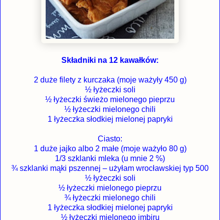
Składniki na 12 kawałków:
2 duże filety z kurczaka (moje ważyły 450 g)
½ łyżeczki soli
½ łyżeczki świeżo mielonego pieprzu
½ łyżeczki mielonego chili
1 łyżeczka słodkiej mielonej papryki
Ciasto:
1 duże jajko albo 2 małe (moje ważyło 80 g)
1/3 szklanki mleka (u mnie 2 %)
¾ szklanki mąki pszennej – użyłam wrocławskiej typ 500
½ łyżeczki soli
½ łyżeczki mielonego pieprzu
¾ łyżeczki mielonego chili
1 łyżeczka słodkiej mielonej papryki
½ łyżeczki mielonego imbiru