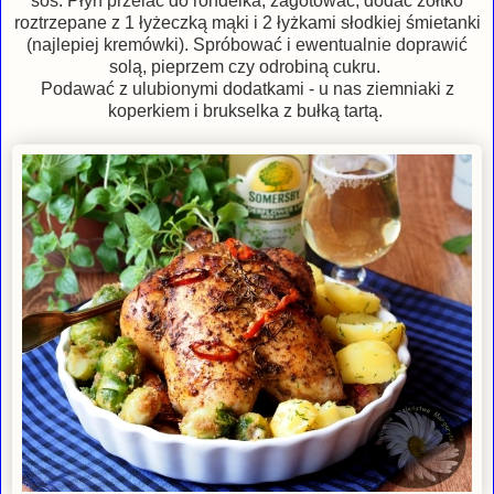
sos. Płyn przelać do rondelka, zagotować, dodać żółtko
roztrzepane z 1 łyżeczką mąki i 2 łyżkami słodkiej śmietanki
(najlepiej kremówki). Spróbować i ewentualnie doprawić
solą, pieprzem czy odrobiną cukru.
Podawać z ulubionymi dodatkami - u nas ziemniaki z
koperkiem i brukselka z bułką tartą.