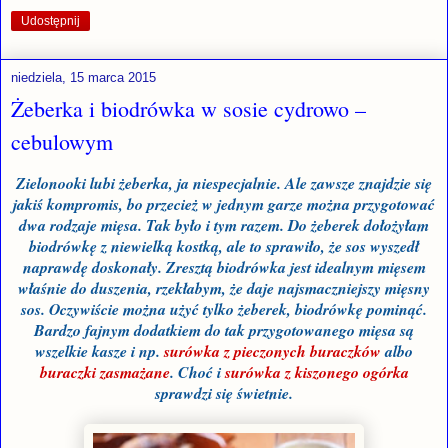
Udostępnij
niedziela, 15 marca 2015
Żeberka i biodrówka w sosie cydrowo –
cebulowym
Zielonooki lubi żeberka, ja niespecjalnie. Ale zawsze znajdzie się
jakiś kompromis, bo przecież w jednym garze można przygotować
dwa rodzaje mięsa. Tak było i tym razem. Do żeberek dołożyłam
biodrówkę z niewielką kostką, ale to sprawiło, że sos wyszedł
naprawdę doskonały. Zresztą biodrówka jest idealnym mięsem
właśnie do duszenia, rzekłabym, że daje najsmaczniejszy mięsny
sos. Oczywiście można użyć tylko żeberek, biodrówkę pominąć.
Bardzo fajnym dodatkiem do tak przygotowanego mięsa są
wszelkie kasze i np.
surówka z pieczonych buraczków
albo
buraczki zasmażane
. Choć i
surówka z kiszonego ogórka
sprawdzi się świetnie.