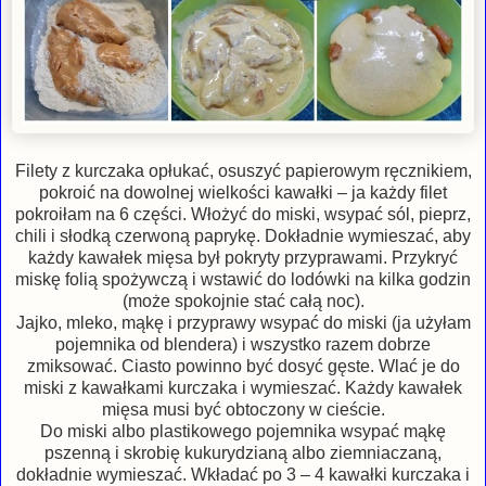
Filety z kurczaka opłukać, osuszyć papierowym ręcznikiem,
pokroić na dowolnej wielkości kawałki – ja każdy filet
pokroiłam na 6 części. Włożyć do miski, wsypać sól, pieprz,
chili i słodką czerwoną paprykę. Dokładnie wymieszać, aby
każdy kawałek mięsa był pokryty przyprawami. Przykryć
miskę folią spożywczą i wstawić do lodówki na kilka godzin
(może spokojnie stać całą noc).
Jajko, mleko, mąkę i przyprawy wsypać do miski (ja użyłam
pojemnika od blendera) i wszystko razem dobrze
zmiksować. Ciasto powinno być dosyć gęste. Wlać je do
miski z kawałkami kurczaka i wymieszać. Każdy kawałek
mięsa musi być obtoczony w cieście.
Do miski albo plastikowego pojemnika wsypać mąkę
pszenną i skrobię kukurydzianą albo ziemniaczaną,
dokładnie wymieszać. Wkładać po 3 – 4 kawałki kurczaka i