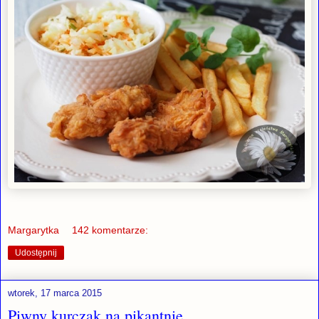
Margarytka
142 komentarze:
Udostępnij
wtorek, 17 marca 2015
Piwny kurczak na pikantnie