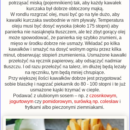
potrząsać miską (pojemnikiem) tak, aby każdy kawałek
kurczaka był dobrze obtoczony mąką.
W rondlu rozgrzać olej, musi być go na tyle dużo, aby
kawałki kurczaka swobodnie w nim pływały. Temperatura
oleju musi być dosyć wysoka (około 175 stopni) aby
panierka nie nasiąknęła tłuszczem, ale też zbyt gorący olej
może spowodować, że panierka się szybko zrumieni, a
mięso w środku dobrze nie usmaży. Wkładać po kilka
kawałków i smażyć na dosyć wolnym ogniu przez kilka
minut, obserwując stopień zrumienienia. Usmażone kawałki
przełożyć na ręcznik papierowy, aby odsączyć nadmiar
tłuszczu. I od razu przełożyć na talerz, im dłużej będą leżały
na ręczniku, tym będą mniej chrupiące.
Przy większej ilości kawałków dobrze jest przygotować
sobie blaszkę i nagrzać piekarnik do 80 - 100 stopni i te już
usmażone kąski trzymać w cieple.
Podawać z ulubionym sosem – np. z
czosnkowym
,
jogurtowym
czy
pomidorowym
,
surówką np. colesław
i
frytkami albo pieczonymi ziemniakami.