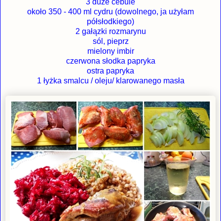
3 duże cebule
około 350 - 400 ml cydru (dowolnego, ja użyłam
półsłodkiego)
2 gałązki rozmarynu
sól, pieprz
mielony imbir
czerwona słodka papryka
ostra papryka
1 łyżka smalcu / oleju/ klarowanego masła