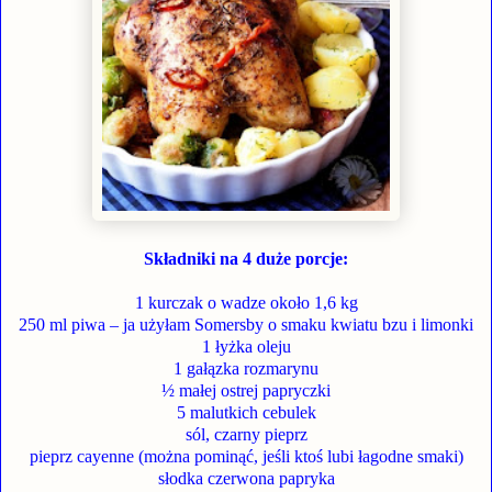
Składniki na 4 duże porcje:
1 kurczak o wadze około 1,6 kg
250 ml piwa – ja użyłam Somersby o smaku kwiatu bzu i limonki
1 łyżka oleju
1 gałązka rozmarynu
½ małej ostrej papryczki
5 malutkich cebulek
sól, czarny pieprz
pieprz cayenne (można pominąć, jeśli ktoś lubi łagodne smaki)
słodka czerwona papryka