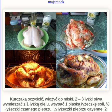
majeranek
Kurczaka oczyścić, włożyć do miski. 2 – 3 łyżki piwa
wymieszać z 1 łyżką oleju, wsypać 1 płaską łyżeczkę soli, ½
łyżeczki czarnego pieprzu, ½ łyżeczki pieprzu cayenne, 2