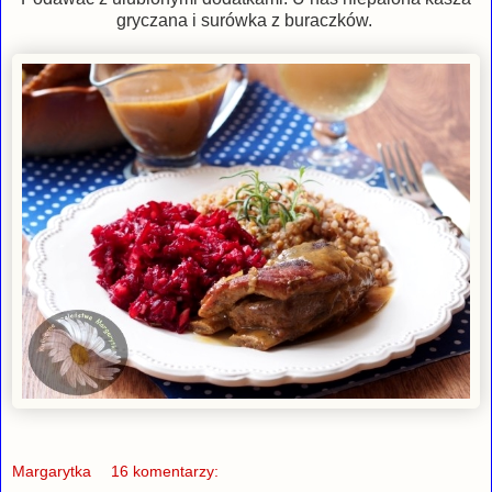
gryczana i surówka z buraczków.
Margarytka
16 komentarzy: