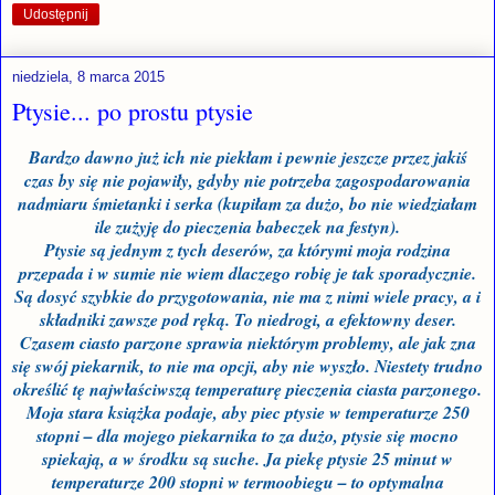
Udostępnij
niedziela, 8 marca 2015
Ptysie... po prostu ptysie
Bardzo dawno już ich nie piekłam i pewnie jeszcze przez jakiś
czas by się nie pojawiły, gdyby nie potrzeba zagospodarowania
nadmiaru śmietanki i serka (kupiłam za dużo, bo nie wiedziałam
ile zużyję do pieczenia babeczek na festyn).
Ptysie są jednym z tych deserów, za którymi moja rodzina
przepada i w sumie nie wiem dlaczego robię je tak sporadycznie.
Są dosyć szybkie do przygotowania, nie ma z nimi wiele pracy, a i
składniki zawsze pod ręką. To niedrogi, a efektowny deser.
Czasem ciasto parzone sprawia niektórym problemy, ale jak zna
się swój piekarnik, to nie ma opcji, aby nie wyszło. Niestety trudno
określić tę najwłaściwszą temperaturę pieczenia ciasta parzonego.
Moja stara książka podaje, aby piec ptysie w temperaturze 250
stopni – dla mojego piekarnika to za dużo, ptysie się mocno
spiekają, a w środku są suche. Ja piekę ptysie 25 minut w
temperaturze 200 stopni w termoobiegu – to optymalna