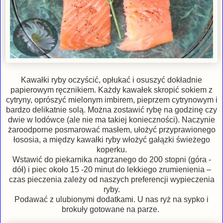
Kawałki ryby oczyścić, opłukać i osuszyć dokładnie
papierowym ręcznikiem. Każdy kawałek skropić sokiem z
cytryny, oprószyć mielonym imbirem, pieprzem cytrynowym i
bardzo delikatnie solą. Można zostawić rybę na godzinę czy
dwie w lodówce (ale nie ma takiej konieczności). Naczynie
żaroodporne posmarować masłem, ułożyć przyprawionego
łososia, a między kawałki ryby włożyć gałązki świeżego
koperku.
Wstawić do piekarnika nagrzanego do 200 stopni (góra -
dół) i piec około 15 -20 minut do lekkiego zrumienienia –
czas pieczenia zależy od naszych preferencji wypieczenia
ryby.
Podawać z ulubionymi dodatkami. U nas ryż na sypko i
brokuły gotowane na parze.