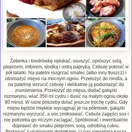
Żeberka i biodrówkę opłukać, osuszyć, oprószyć solą,
pieprzem, imbirem, słodką i ostrą papryką. Cebulę pokroić w
pół talarki. Na patelni rozgrzać smalec (albo inny tłuszcz) i
obsmażyć mięso na mocnym ogniu. Przełożyć do rondla, a
na patelnię wrzucić cebulę i delikatnie ją podsmażyć do
zrumienienia. Przełożyć do mięsa, dodać gałązki
rozmarynu, wlać 350 ml cydru i dusić na małym ogniu około
80 minut. W razie potrzeby dolać jeszcze trochę cydru. Gdy
mięso będzie miękkie wyciągnąć je na półmisek, gałązki
rozmarynu wyrzucić, a sos zmiksować. Cebula zagęści sos i
nie potrzeba go niczym zaciągać. Spróbować i ewentualnie
doprawić do smaku pieprzem, solą, odrobiną cukru.
Podawać z ulubionymi dodatkami. U nas niepalona kasza