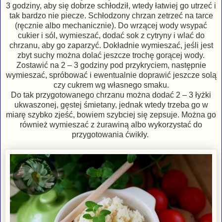
3 godziny, aby się dobrze schłodził, wtedy łatwiej go utrzeć i
tak bardzo nie piecze. Schłodzony chrzan zetrzeć na tarce
(ręcznie albo mechanicznie). Do wrzącej wody wsypać
cukier i sól, wymieszać, dodać sok z cytryny i wlać do
chrzanu, aby go zaparzyć. Dokładnie wymieszać, jeśli jest
zbyt suchy można dolać jeszcze trochę gorącej wody.
Zostawić na 2 – 3 godziny pod przykryciem, następnie
wymieszać, spróbować i ewentualnie doprawić jeszcze solą
czy cukrem wg własnego smaku.
Do tak przygotowanego chrzanu można dodać 2 – 3 łyżki
ukwaszonej, gęstej śmietany, jednak wtedy trzeba go w
miarę szybko zjeść, bowiem szybciej się zepsuje. Można go
również wymieszać z żurawiną albo wykorzystać do
przygotowania ćwikły.