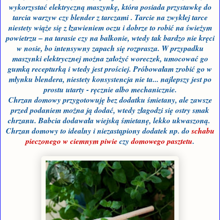
wykorzystać elektryczną maszynkę, która posiada przystawkę do
tarcia warzyw czy blender z tarczami . Tarcie na zwykłej tarce
niestety wiąże się z łzawieniem oczu i dobrze to robić na świeżym
powietrzu – na tarasie czy na balkonie, wtedy tak bardzo nie kręci
w nosie, bo intensywny zapach się rozprasza. W przypadku
maszynki elektrycznej można założyć woreczek, umocować go
gumką recepturką i wtedy jest prościej. Próbowałam zrobić go w
młynku blendera, niestety konsystencja nie ta... najlepszy jest po
prostu utarty - ręcznie albo mechanicznie.
Chrzan domowy przygotowuję bez dodatku śmietany, ale zawsze
przed podaniem można ją dodać, wtedy złagodzi się ostry smak
chrzanu. Babcia dodawała wiejską śmietanę, lekko ukwaszoną.
Chrzan domowy to idealny i niezastąpiony
dodatek np. do
schabu
pieczonego w ciemnym piwie
czy
domowego pasztetu
.