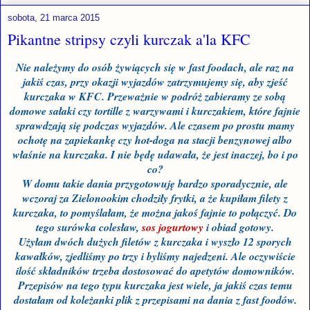
sobota, 21 marca 2015
Pikantne stripsy czyli kurczak a'la KFC
Nie należymy do osób żywiących się w fast foodach, ale raz na
jakiś czas, przy okazji wyjazdów zatrzymujemy się, aby zjeść
kurczaka w KFC. Przeważnie w podróż zabieramy ze sobą
domowe sałaki czy tortille z warzywami i kurczakiem, które fajnie
sprawdzają się podczas wyjazdów. Ale czasem po prostu mamy
ochotę na zapiekankę czy hot-doga na stacji benzynowej albo
właśnie na kurczaka. I nie będę udawała, że jest inaczej, bo i po
co?
W domu takie dania przygotowuję bardzo sporadycznie, ale
wczoraj za Zielonookim chodziły frytki, a że kupiłam filety z
kurczaka, to pomyślałam, że można jakoś fajnie to połączyć. Do
tego surówka colesław,
sos jogurtowy
i obiad gotowy.
Użyłam dwóch dużych filetów z kurczaka i wyszło 12 sporych
kawałków, zjedliśmy po trzy i byliśmy najedzeni. Ale oczywiście
ilość składników trzeba dostosować do apetytów domowników.
Przepisów na tego typu kurczaka jest wiele, ja jakiś czas temu
dostałam od koleżanki plik z przepisami na dania z fast foodów.