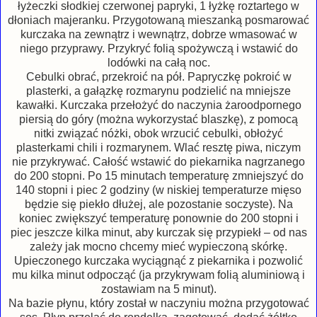
łyżeczki słodkiej czerwonej papryki, 1 łyżkę roztartego w
dłoniach majeranku. Przygotowaną mieszanką posmarować
kurczaka na zewnątrz i wewnątrz, dobrze wmasować w
niego przyprawy. Przykryć folią spożywczą i wstawić do
lodówki na całą noc.
Cebulki obrać, przekroić na pół. Papryczkę pokroić w
plasterki, a gałązkę rozmarynu podzielić na mniejsze
kawałki. Kurczaka przełożyć do naczynia żaroodpornego
piersią do góry (można wykorzystać blaszkę), z pomocą
nitki związać nóżki, obok wrzucić cebulki, obłożyć
plasterkami chili i rozmarynem. Wlać resztę piwa, niczym
nie przykrywać. Całość wstawić do piekarnika nagrzanego
do 200 stopni. Po 15 minutach temperaturę zmniejszyć do
140 stopni i piec 2 godziny (w niskiej temperaturze mięso
będzie się piekło dłużej, ale pozostanie soczyste). Na
koniec zwiększyć temperaturę ponownie do 200 stopni i
piec jeszcze kilka minut, aby kurczak się przypiekł – od nas
zależy jak mocno chcemy mieć wypieczoną skórkę.
Upieczonego kurczaka wyciągnąć z piekarnika i pozwolić
mu kilka minut odpocząć (ja przykrywam folią aluminiową i
zostawiam na 5 minut).
Na bazie płynu, który został w naczyniu można przygotować