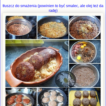
tłuszcz do smażenia (powinien to być smalec, ale olej też da
radę)