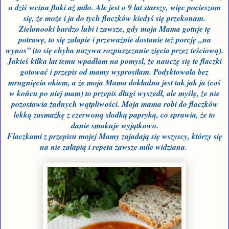
a dziś wcina flaki aż miło. Ale jest o 9 lat starszy, więc pocieszam
się, że może i ja do tych flaczków kiedyś się przekonam.
Zielonooki bardzo lubi i zawsze, gdy moja Mama gotuje tę
potrawę, to się załapie i przeważnie dostanie też porcję „na
wynos” (to się chyba nazywa rozpuszczanie zięcia przez teściową).
Jakieś kilka lat temu wpadłam na pomysł, że nauczę się te flaczki
gotować i przepis od mamy wyprosiłam. Podyktowała bez
mrugnięcia okiem, a że moja Mama dokładna jest tak jak ja (coś
w końcu po niej mam) to przepis długi wyszedł, ale myślę, że nie
pozostawia żadnych wątpliwości. Moja mama robi do flaczków
lekką zasmażkę z czerwoną słodką papryką, co sprawia, że to
danie smakuje wyjątkowo.
Flaczkami z przepisu mojej Mamy zajadają się wszyscy, którzy się
na nie załapią i repeta zawsze mile widziana.