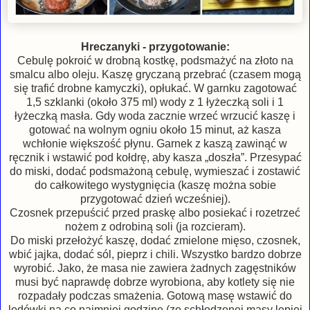
Hreczanyki - przygotowanie:
Cebulę pokroić w drobną kostkę, podsmażyć na złoto na
smalcu albo oleju. Kaszę gryczaną przebrać (czasem mogą
się trafić drobne kamyczki), opłukać. W garnku zagotować
1,5 szklanki (około 375 ml) wody z 1 łyżeczką soli i 1
łyżeczką masła. Gdy woda zacznie wrzeć wrzucić kaszę i
gotować na wolnym ogniu około 15 minut, aż kasza
wchłonie większość płynu. Garnek z kaszą zawinąć w
ręcznik i wstawić pod kołdrę, aby kasza „doszła”. Przesypać
do miski, dodać podsmażoną cebulę, wymieszać i zostawić
do całkowitego wystygnięcia (kaszę można sobie
przygotować dzień wcześniej).
Czosnek przepuścić przed praskę albo posiekać i rozetrzeć
nożem z odrobiną soli (ja rozcieram).
Do miski przełożyć kaszę, dodać zmielone mięso, czosnek,
wbić jajka, dodać sól, pieprz i chili. Wszystko bardzo dobrze
wyrobić. Jako, że masa nie zawiera żadnych zagęstników
musi być naprawdę dobrze wyrobiona, aby kotlety się nie
rozpadały podczas smażenia. Gotową masę wstawić do
lodówki na co najmniej godzinę (ze schłodzonej masy lepiej