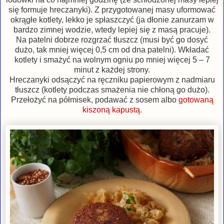
się formuje hreczanyki). Z przygotowanej masy uformować
okrągłe kotlety, lekko je spłaszczyć (ja dłonie zanurzam w
bardzo zimnej wodzie, wtedy lepiej się z masą pracuje).
Na patelni dobrze rozgrzać tłuszcz (musi być go dosyć
dużo, tak mniej więcej 0,5 cm od dna patelni). Wkładać
kotlety i smażyć na wolnym ogniu po mniej więcej 5 – 7
minut z każdej strony.
Hreczanyki odsączyć na ręczniku papierowym z nadmiaru
tłuszcz (kotlety podczas smażenia nie chłoną go dużo).
Przełożyć na półmisek, podawać z sosem albo
gotowaną
kiszoną kapustą
.