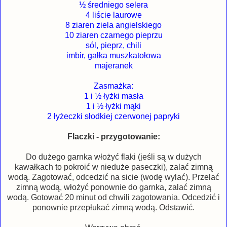
½ średniego selera
4 liście laurowe
8 ziaren ziela angielskiego
10 ziaren czarnego pieprzu
sól, pieprz, chili
imbir, gałka muszkatołowa
majeranek
Zasmażka:
1 i ½ łyżki masła
1 i ½ łyżki mąki
2 łyżeczki słodkiej czerwonej papryki
Flaczki - przygotowanie:
Do dużego garnka włożyć flaki (jeśli są w dużych
kawałkach to pokroić w nieduże paseczki), zalać zimną
wodą. Zagotować, odcedzić na sicie (wodę wylać). Przelać
zimną wodą, włożyć ponownie do garnka, zalać zimną
wodą. Gotować 20 minut od chwili zagotowania. Odcedzić i
ponownie przepłukać zimną wodą. Odstawić.