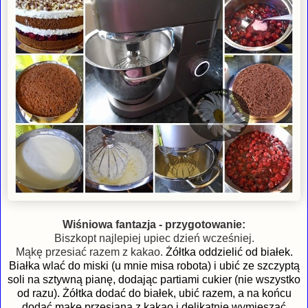
Wiśniowa fantazja - przygotowanie:
Biszkopt najlepiej upiec dzień wcześniej.
Mąkę przesiać razem z kakao.
Żółtka oddzielić od białek.
Białka
wlać do miski (u mnie misa robota) i
ubić ze szczyptą
soli na sztywną pianę, dodając partiami cukier (nie wszystko
od razu).
Żółtka dodać do białek, u
bić razem, a na końcu
dodać
mąkę przesianą z kakao
i delikatnie wymieszać