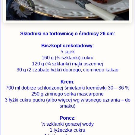
Składniki na tortownicę o średnicy 26 cm:
Biszkopt czekoladowy:
5 jajek
160 g (¾ szklanki) cukru
120 g (¾ szklanki) mąki pszennej
30 g (2 czubate łyżki) dobrego, ciemnego kakao
Krem:
700 ml dobrze schłodzonej śmietanki kremówki 30 – 36 %
250 g zimnego serka mascarpone
3 łyżki cukru pudru (albo więcej wg własnego uznania – do
smaku)
Poncz:
½ szklanki goracej wody
1 łyżeczka cukru