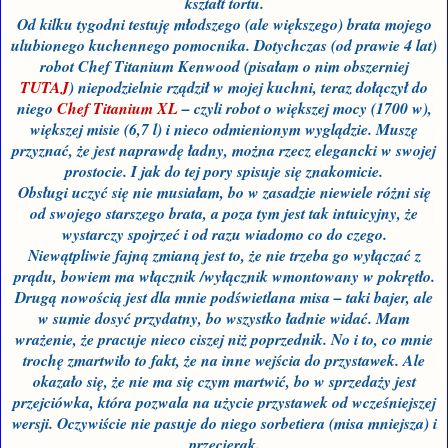
kształt tortu.
Od kilku tygodni testuję młodszego (ale większego) brata mojego
ulubionego kuchennego pomocnika. Dotychczas (od prawie 4 lat)
robot Chef Titanium Kenwood (pisałam o nim obszerniej
TUTAJ
) niepodzielnie rządził w mojej kuchni, teraz dołączył do
niego
Chef Titanium XL
– czyli robot o większej mocy (1700 w),
większej misie (6,7 l) i nieco odmienionym wyglądzie. Muszę
przyznać, że jest naprawdę ładny, można rzecz elegancki w swojej
prostocie. I jak do tej pory spisuje się znakomicie.
Obsługi uczyć się nie musiałam, bo w zasadzie niewiele różni się
od swojego starszego brata, a poza tym jest tak intuicyjny, że
wystarczy spojrzeć i od razu wiadomo co do czego.
Niewątpliwie fajną zmianą jest to, że nie trzeba go wyłączać z
prądu, bowiem ma włącznik /wyłącznik wmontowany w pokrętło.
Drugą nowością jest dla mnie podświetlana misa – taki bajer, ale
w sumie dosyć przydatny, bo wszystko ładnie widać. Mam
wrażenie, że pracuje nieco ciszej niż poprzednik. No i to, co mnie
trochę zmartwiło to fakt, że na inne wejścia do przystawek. Ale
okazało się, że nie ma się czym martwić, bo w sprzedaży jest
przejciówka, która pozwala na użycie przystawek od wcześniejszej
wersji. Oczywiście nie pasuje do niego sorbetiera (misa mniejsza) i
przecierak.