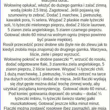
Warzywa obrać.
Wołowinę opłukać, włożyć do dużego garnka i zalać zimną
wodą (około 2,5 litra). Zagotować. Jeśli pojawią się
szumowiny to zebrać. Dodać 1 marchew, 1 pietruszkę,
kawałek pora, ¼ selera. Wsypać 2 płaskie małe łyżeczki
soli, ½ łyżeczki mielonego pieprzu, dodać 2 liście laurowe,
5 ziaren ziela angielskiego, 5 ziaren czarnego pieprzu.
Gotować około 60 minut na wolnym ogniu (mięso powinno
być prawie miękkie).
Rosół przecedzić przez drobne sito (byle nie do zlewu jak to
kiedyś zrobiła moja znajoma) do drugiego garnka. Warzywa,
liście, ziele i pieprz wyrzucić.
Wołowinę pokroić w drobne paseczki **, wrzucić do rosołu,
dodać odgotowane flaki, 3 ziarenka ziela angielskiego, 5
ziaren pieprzu, 2 liście laurowe. Wsypać ¼ łyżeczki chili.
1 dużą marchewkę, 1 pietruszkę, ¼ selera zetrzeć na tarce
(na dużych oczkach) i dodać do mięsa. Jeśli flaczki wydają
się zbyt gęste można dolać trochę zimnej wody, aby
uzyskać pożądaną konsystencję. Gotować około 60 minut..
Pod koniec gotowania doprawić do smaku – dodać ¼
łyżeczki imbiru, ½ łyżeczki świeżo startej gałki
muszkatołowej. Gotować jeszcze kilka minut minut.
Flaczki można zostawić rosołowe (bez zasmażki), ale moja