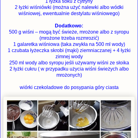
1 łyżka soku z cytryny
2 łyżki wiśniówki (można użyć nalewki albo wódki
wiśniowej, ewentualnie destylatu wiśniowego)
Dodatkowo:
500 g wiśni – mogą być świeże, mrożone albo z syropu
(mrożone trzeba rozmrozić)
1 galaretka wiśniowa (taka zwykła na 500 ml wody)
1 czubata łyżeczka skrobi (mąki) ziemniaczanej + 4 łyżki
zimnej wody
250 ml wody albo syropu jeśli używamy wiśni ze słoika
2 łyżki cukru ( w przypadku użycia wiśni świeżych albo
mrożonych)
wiórki czekoladowe do posypania góry ciasta