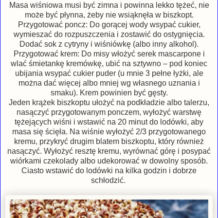
Masa wiśniowa musi być zimna i powinna lekko tężeć, nie
może być płynna, żeby nie wsiąknęła w biszkopt.
Przygotować poncz: Do gorącej wody wsypać cukier,
wymieszać do rozpuszczenia i zostawić do ostygnięcia.
Dodać sok z cytryny i wiśniówkę (albo inny alkohol).
Przygotować krem: Do misy włożyć serek mascarpone i
wlać śmietankę kremówkę, ubić na sztywno – pod koniec
ubijania wsypać cukier puder (u mnie 3 pełne łyżki, ale
można dać więcej albo mniej wg własnego uznania i
smaku). Krem powinien być gęsty.
Jeden krążek biszkoptu ułożyć na podkładzie albo talerzu,
nasączyć przygotowanym ponczem, wyłożyć warstwę
tężejących wiśni i wstawić na 20 minut do lodówki, aby
masa się ścięła. Na wiśnie wyłożyć 2/3 przygotowanego
kremu, przykryć drugim blatem biszkoptu, który również
nasączyć. Wyłożyć resztę kremu, wyrównać górę i posypać
wiórkami czekolady albo udekorować w dowolny sposób.
Ciasto wstawić do lodówki na kilka godzin i dobrze
schłodzić.