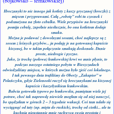
(bojkowsko – łemkowskiej)
Hreczanyki to nic innego jak kotlety z kaszy gryczanej (hreczki) z
mięsem i przyprawami. Całą „robotę” robi tu czosnek i
podsmażona na złoto cebulka. Wiele przepisów na hreczanyki
pomija cebulę, zupełnie niesłusznie, bo ona kotletom dodaje
smaku.
Można je podawać z dowolnymi sosami, choć najlepsze są z
sosem z leśnych grzybów... ja podaję je na gotowanej kapuście
kiszonej, bo w takim połączeniu smakują doskonale. Danie
proste, niedrogie i pyszne.
Jako, że trochę (połowa) łemkowskiej krwi we mnie płynie, to
podczas naszego ostatniego pobytu w Bieszczadach
odwiedzaliśmy miejsca, w których można było zjeść coś lokalnego.
I tak pewnego dnia trafiliśmy do Ob
er
ży „Zakapior” w
Polańczyku, gdzie Zielonooki raczył się hreczanykami na kiszonej
kapuście i kaszełynikiem łemkowskim.
Babcia gotowała typowo po łemkowsku, pamiętam wiele jej
potraw, choć tak naprawdę niewiele mogłam się od niej nauczyć,
bo spędzałam w górach 2 – 3 tygodnie wakacji. Coś tam udało się
wyciągnąć od taty (np. mięta do ruskich), trochę od ciotki... ale ta
kuchnia nieustannie mnie zachwyca swoją prostotą i