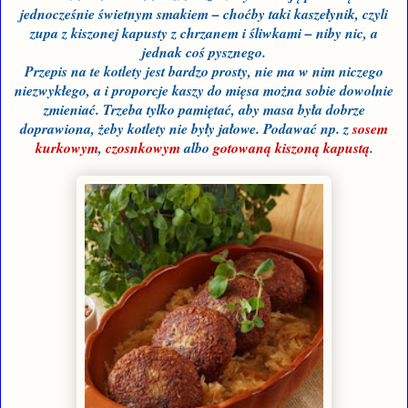
jednocześnie świetnym smakiem – choćby taki kaszełynik, czyli
zupa z kiszonej kapusty z chrzanem i śliwkami – niby nic, a
jednak coś pysznego.
Przepis na te kotlety jest bardzo prosty, nie ma w nim niczego
niezwykłego, a i proporcje kaszy do mięsa można sobie dowolnie
zmieniać. Trzeba tylko pamiętać, aby masa była dobrze
doprawiona, żeby kotlety nie były jałowe. Podawać np. z
sosem
kurkowym
,
czosnkowym
albo
gotowaną kiszoną kapustą
.