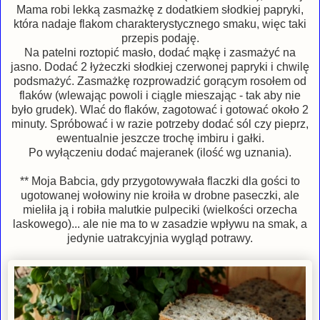
Mama robi lekką zasmażkę z dodatkiem słodkiej papryki,
która nadaje flakom charakterystycznego smaku, więc taki
przepis podaję.
Na patelni roztopić masło, dodać mąkę i zasmażyć na
jasno. Dodać 2 łyżeczki słodkiej czerwonej papryki i chwilę
podsmażyć. Zasmażkę rozprowadzić gorącym rosołem od
flaków (wlewając powoli i ciągle mieszając - tak aby nie
było grudek). Wlać do flaków, zagotować i gotować około 2
minuty. Spróbować i w razie potrzeby dodać sól czy pieprz,
ewentualnie jeszcze trochę imbiru i gałki.
Po wyłączeniu dodać majeranek (ilość wg uznania).
** Moja Babcia, gdy przygotowywała flaczki dla gości to
ugotowanej wołowiny nie kroiła w drobne paseczki, ale
mieliła ją i robiła malutkie pulpeciki (wielkości orzecha
laskowego)... ale nie ma to w zasadzie wpływu na smak, a
jedynie uatrakcyjnia wygląd potrawy.