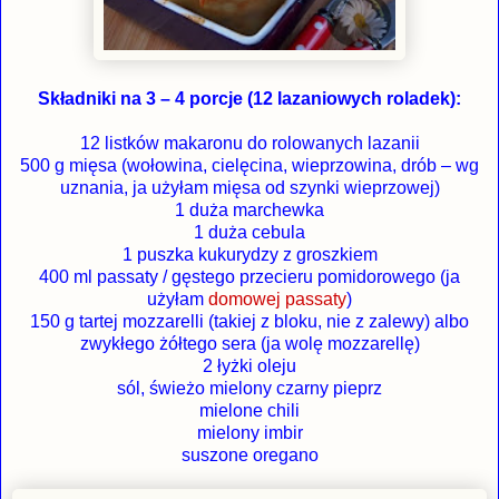
Składniki na 3 – 4 porcje (12 lazaniowych roladek):
12 listków makaronu do rolowanych lazanii
500 g mięsa (wołowina, cielęcina, wieprzowina, drób – wg
uznania, ja użyłam mięsa od szynki wieprzowej)
1 duża marchewka
1 duża cebula
1 puszka kukurydzy z groszkiem
400 ml passaty / gęstego przecieru pomidorowego (ja
użyłam
domowej passaty
)
150 g tartej mozzarelli (takiej z bloku, nie z zalewy) albo
zwykłego żółtego sera (ja wolę mozzarellę)
2 łyżki oleju
sól, świeżo mielony czarny pieprz
mielone chili
mielony imbir
suszone oregano