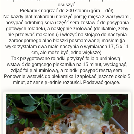
osuszyć.
Piekarnik nagrzać do 200 stopni (góra – dół).
Na każdy płat makaronu nałożyć porcję mięsa z warzywami,
posypać odrobiną sera (część sera zostawić do posypania
gotowych roladek), a następnie zrolować (delikatnie, żeby
nie przerwać makaronu) i włożyć na stojąco do naczynia
żaroodpornego albo blaszki posmarowanej masłem (ja
wykorzystałam dwa małe naczynia o wymiarach 17, 5 x 11
cm, ale może być jedno większe).
Tak przygotowane roladki przykryć folią aluminiową i
wstawić do gorącego piekarnika na 15 minut, wyciągnąć,
zdjąć folię aluminiową, a roladki posypać resztą sera.
Ponownie wstawić do piekarnika i zapiekać jeszcze około 5
minut, aż ser się ładnie rozpuści. Podawać gorące.