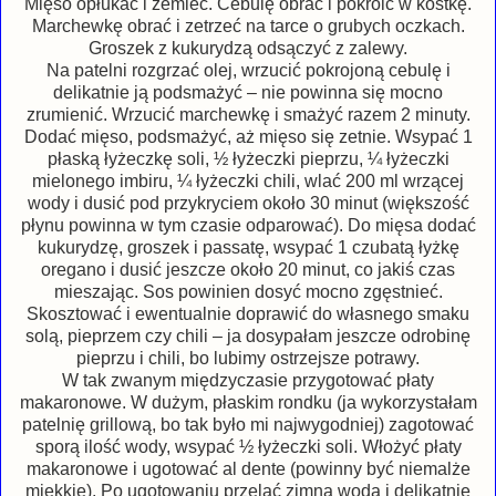
Mięso opłukać i zemleć. Cebulę obrać i pokroić w kostkę.
Marchewkę obrać i zetrzeć na tarce o grubych oczkach.
Groszek z kukurydzą odsączyć z zalewy.
Na patelni rozgrzać olej, wrzucić pokrojoną cebulę i
delikatnie ją podsmażyć – nie powinna się mocno
zrumienić. Wrzucić marchewkę i smażyć razem 2 minuty.
Dodać mięso, podsmażyć, aż mięso się zetnie. Wsypać 1
płaską łyżeczkę soli, ½ łyżeczki pieprzu, ¼ łyżeczki
mielonego imbiru, ¼ łyżeczki chili, wlać 200 ml wrzącej
wody i dusić pod przykryciem około 30 minut (większość
płynu powinna w tym czasie odparować). Do mięsa dodać
kukurydzę, groszek i passatę, wsypać 1 czubatą łyżkę
oregano i dusić jeszcze około 20 minut, co jakiś czas
mieszając. Sos powinien dosyć mocno zgęstnieć.
Skosztować i ewentualnie doprawić do własnego smaku
solą, pieprzem czy chili – ja dosypałam jeszcze odrobinę
pieprzu i chili, bo lubimy ostrzejsze potrawy.
W tak zwanym międzyczasie przygotować płaty
makaronowe. W dużym, płaskim rondku (ja wykorzystałam
patelnię grillową, bo tak było mi najwygodniej) zagotować
sporą ilość wody, wsypać ½ łyżeczki soli. Włożyć płaty
makaronowe i ugotować al dente (powinny być niemalże
miękkie). Po ugotowaniu przelać zimną wodą i delikatnie