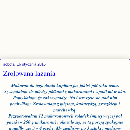
sobota, 16 stycznia 2016
Zrolowana lazania
Makaron do te
go dania
kupiłam już jakieś pół roku temu.
Szwendałam się między półkami z makaronami i wpadł mi w oko.
Pomyślałam, że coś wymodzę. No i wreszcie się nad nim
pochyliłam. Zrolowałam z mięsem, kukurydzą, groszkiem i
marchewką.
Przygotowałam 12 makaronowych roladek (mniej więcej pół
paczki – 250 g makaronu) i okazało się, że tą porcją spokojnie
najadłby się 3 – 4 osoby. My zjedliśmy po 3 sztuki i mieliśmy