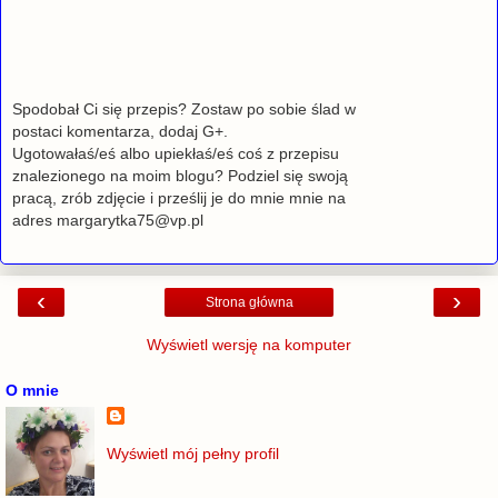
Spodobał Ci się przepis? Zostaw po sobie ślad w
postaci komentarza, dodaj G+.
Ugotowałaś/eś albo upiekłaś/eś coś z przepisu
znalezionego na moim blogu? Podziel się swoją
pracą, zrób zdjęcie i prześlij je do mnie mnie na
adres margarytka75@vp.pl
‹
›
Strona główna
Wyświetl wersję na komputer
O mnie
Wyświetl mój pełny profil