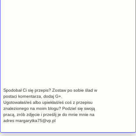
Spodobał Ci się przepis? Zostaw po sobie ślad w
postaci komentarza, dodaj G+.
Ugotowałaś/eś albo upiekłaś/eś coś z przepisu
znalezionego na moim blogu? Podziel się swoją
pracą, zrób zdjęcie i prześlij je do mnie mnie na
adres margarytka75@vp.pl