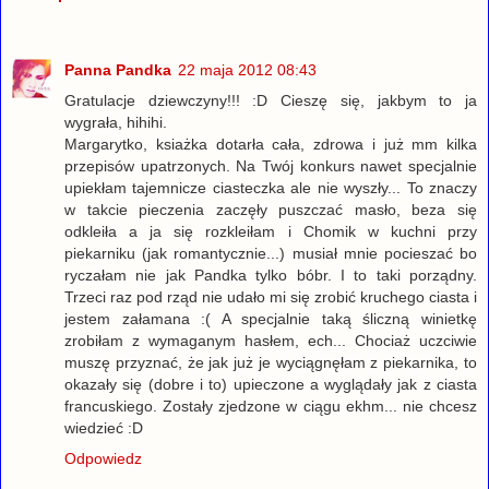
Panna Pandka
22 maja 2012 08:43
Gratulacje dziewczyny!!! :D Cieszę się, jakbym to ja
wygrała, hihihi.
Margarytko, ksiażka dotarła cała, zdrowa i już mm kilka
przepisów upatrzonych. Na Twój konkurs nawet specjalnie
upiekłam tajemnicze ciasteczka ale nie wyszły... To znaczy
w takcie pieczenia zaczęły puszczać masło, beza się
odkleiła a ja się rozkleiłam i Chomik w kuchni przy
piekarniku (jak romantycznie...) musiał mnie pocieszać bo
ryczałam nie jak Pandka tylko bóbr. I to taki porządny.
Trzeci raz pod rząd nie udało mi się zrobić kruchego ciasta i
jestem załamana :( A specjalnie taką śliczną winietkę
zrobiłam z wymaganym hasłem, ech... Chociaż uczciwie
muszę przyznać, że jak już je wyciągnęłam z piekarnika, to
okazały się (dobre i to) upieczone a wyglądały jak z ciasta
francuskiego. Zostały zjedzone w ciągu ekhm... nie chcesz
wiedzieć :D
Odpowiedz