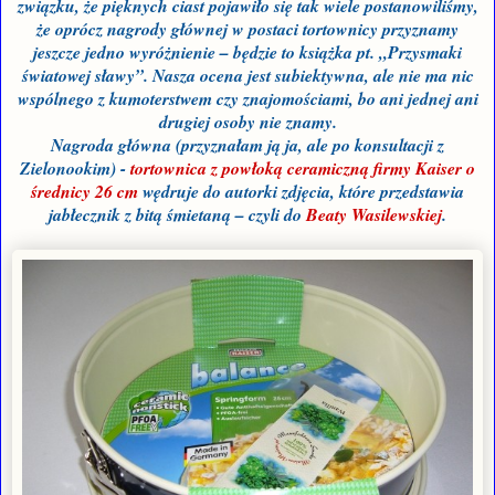
związku, że pięknych ciast pojawiło się tak wiele postanowiliśmy,
że oprócz nagrody głównej w postaci tortownicy przyznamy
jeszcze jedno wyróżnienie – będzie to książka pt. „Przysmaki
światowej sławy”. Nasza ocena jest subiektywna, ale nie ma nic
wspólnego z kumoterstwem czy znajomościami, bo ani jednej ani
drugiej osoby nie znamy.
Nagroda główna (przyznałam ją ja, ale po konsultacji z
Zielonookim) -
tortownica z powłoką ceramiczną firmy Kaiser o
średnicy 26 cm
wędruje do autorki zdjęcia, które przedstawia
jabłecznik z bitą śmietaną – czyli do
Beaty Wasilewskiej
.