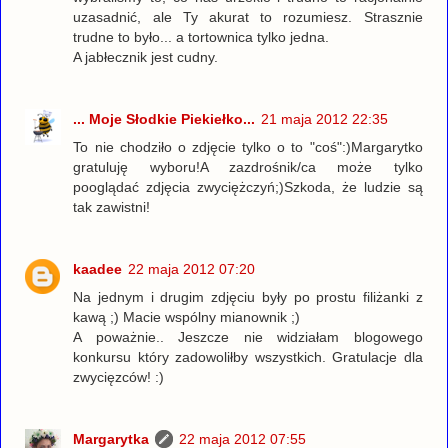
uzasadnić, ale Ty akurat to rozumiesz. Strasznie
trudne to było... a tortownica tylko jedna.
A jabłecznik jest cudny.
... Moje Słodkie Piekiełko...
21 maja 2012 22:35
To nie chodziło o zdjęcie tylko o to "coś":)Margarytko
gratuluję wyboru!A zazdrośnik/ca może tylko
pooglądać zdjęcia zwyciężczyń;)Szkoda, że ludzie są
tak zawistni!
kaadee
22 maja 2012 07:20
Na jednym i drugim zdjęciu były po prostu filiżanki z
kawą ;) Macie wspólny mianownik ;)
A poważnie.. Jeszcze nie widziałam blogowego
konkursu który zadowoliłby wszystkich. Gratulacje dla
zwycięzców! :)
Margarytka
22 maja 2012 07:55