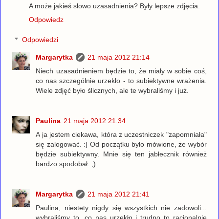
A może jakieś słowo uzasadnienia? Były lepsze zdjęcia.
Odpowiedz
Odpowiedzi
Margarytka
21 maja 2012 21:14
Niech uzasadnieniem będzie to, że miały w sobie coś,
co nas szczególnie urzekło - to subiektywne wrażenia.
Wiele zdjęć było ślicznych, ale te wybraliśmy i już.
Paulina
21 maja 2012 21:34
A ja jestem ciekawa, która z uczestniczek "zapomniała"
się zalogować. :] Od początku było mówione, że wybór
będzie subiektywny. Mnie się ten jabłecznik również
bardzo spodobał. ;)
Margarytka
21 maja 2012 21:41
Paulina, niestety nigdy się wszystkich nie zadowoli...
wybraliśmy to, co nas urzekło i trudno to racjonalnie