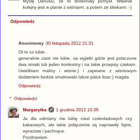
Myślę Danusiu, że to doskonały pomysł. Właśnie
kolejny jest w planie z wiśniami, a potem ze śliwkami :-)
Odpowiedz
Anonimowy
30 listopada 2012 21:31
Ot to co lubie..
generalnie ciast nie lubie, sa wyjatki gdzie jest polaczone
dwa smaki lub jeden konkretny i na takie przepisy czekam.
Uwielbiam maliny i wisnie:) i zapewne z wisniowym
dodatniem bedzie smakowalo takze palce lizac:) magda
Odpowiedz
Odpowiedzi
Margarytka
1 grudnia 2012 10:35
Ja dla odmiany nie lubię ciast czekoladowych czy
kakaowych, ale takie połączenia są naprawdę fajne,
wyraziste i pachnące.
Pozdrawiam.