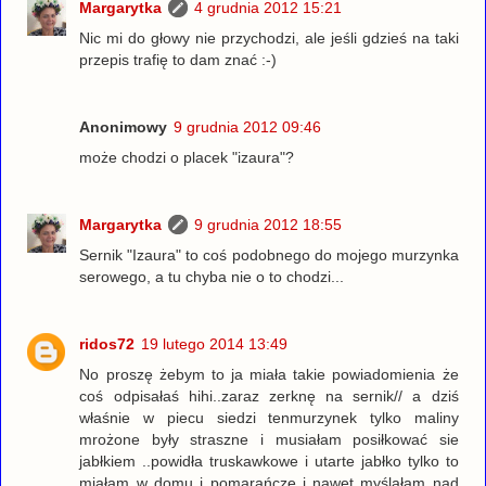
Margarytka
4 grudnia 2012 15:21
Nic mi do głowy nie przychodzi, ale jeśli gdzieś na taki
przepis trafię to dam znać :-)
Anonimowy
9 grudnia 2012 09:46
może chodzi o placek "izaura"?
Margarytka
9 grudnia 2012 18:55
Sernik "Izaura" to coś podobnego do mojego murzynka
serowego, a tu chyba nie o to chodzi...
ridos72
19 lutego 2014 13:49
No proszę żebym to ja miała takie powiadomienia że
coś odpisałaś hihi..zaraz zerknę na sernik// a dziś
właśnie w piecu siedzi tenmurzynek tylko maliny
mrożone były straszne i musiałam posiłkować sie
jabłkiem ..powidła truskawkowe i utarte jabłko tylko to
miałam w domu i pomarańcze i nawet myślałam nad