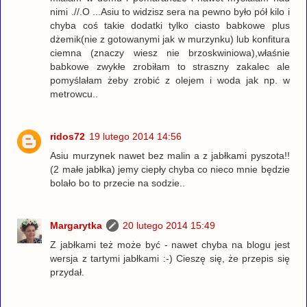
nimi .//.O ...Asiu to widzisz sera na pewno było pół kilo i
chyba coś takie dodatki tylko ciasto babkowe plus
dżemik(nie z gotowanymi jak w murzynku) lub konfitura
ciemna (znaczy wiesz nie brzoskwiniowa),właśnie
babkowe zwykłe zrobiłam to straszny zakalec ale
pomyślałam żeby zrobić z olejem i woda jak np. w
metrowcu..
ridos72
19 lutego 2014 14:56
Asiu murzynek nawet bez malin a z jabłkami pyszota!!
(2 małe jabłka) jemy ciepły chyba co nieco mnie będzie
bolało bo to przecie na sodzie..
Margarytka
20 lutego 2014 15:49
Z jabłkami też może być - nawet chyba na blogu jest
wersja z tartymi jabłkami :-) Cieszę się, że przepis się
przydał.