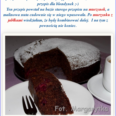
przepis dla blondynek ;-)
Ten przepis powstał na bazie starego przepisu na
murzynek
, a
malinowa nuta cudownie się w niego wpasowała. Po
murzynku z
jabłkami
wiedziałam, że będę kombinować dalej. I na tym z
pewnością nie koniec.