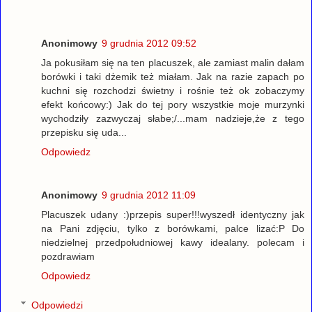
Anonimowy
9 grudnia 2012 09:52
Ja pokusiłam się na ten placuszek, ale zamiast malin dałam
borówki i taki dżemik też miałam. Jak na razie zapach po
kuchni się rozchodzi świetny i rośnie też ok zobaczymy
efekt końcowy:) Jak do tej pory wszystkie moje murzynki
wychodziły zazwyczaj słabe;/...mam nadzieje,że z tego
przepisku się uda...
Odpowiedz
Anonimowy
9 grudnia 2012 11:09
Placuszek udany :)przepis super!!!wyszedł identyczny jak
na Pani zdjęciu, tylko z borówkami, palce lizać:P Do
niedzielnej przedpołudniowej kawy idealany. polecam i
pozdrawiam
Odpowiedz
Odpowiedzi