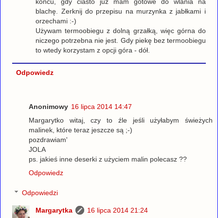
końcu, gdy ciasto już mam gotowe do wlania na
blachę. Zerknij do przepisu na murzynka z jabłkami i
orzechami :-)
Używam termoobiegu z dolną grzałką, więc górna do
niczego potrzebna nie jest. Gdy piekę bez termoobiegu
to wtedy korzystam z opcji góra - dół.
Odpowiedz
Anonimowy
16 lipca 2014 14:47
Margarytko witaj, czy to źle jeśli użyłabym świeżych
malinek, które teraz jeszcze są ;-)
pozdrawiam'
JOLA
ps. jakieś inne deserki z użyciem malin polecasz ??
Odpowiedz
Odpowiedzi
Margarytka
16 lipca 2014 21:24