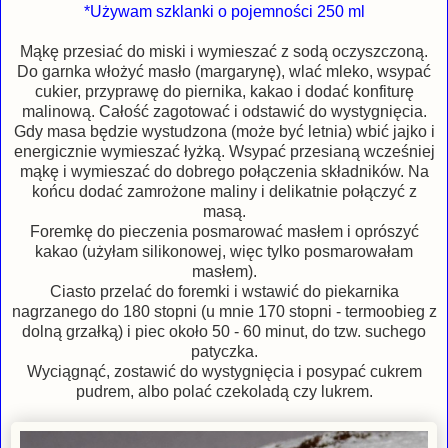
*Używam szklanki o pojemności 250 ml
Mąkę przesiać do miski i wymieszać z sodą oczyszczoną.
Do garnka włożyć masło (margarynę), wlać mleko, wsypać
cukier, przyprawę do piernika, kakao i dodać konfiturę
malinową. Całość zagotować i odstawić do wystygnięcia.
Gdy masa będzie wystudzona (może być letnia) wbić jajko i
energicznie wymieszać łyżką. Wsypać przesianą wcześniej
mąkę i wymieszać do dobrego połączenia składników. Na
końcu dodać zamrożone maliny i delikatnie połączyć z
masą.
Foremkę do pieczenia posmarować masłem i oprószyć
kakao (użyłam silikonowej, więc tylko posmarowałam
masłem).
Ciasto przelać do foremki i wstawić do piekarnika
nagrzanego do 180 stopni (u mnie 170 stopni - termoobieg z
dolną grzałką) i piec około 50 - 60 minut, do tzw. suchego
patyczka.
Wyciągnąć, zostawić do wystygnięcia i posypać cukrem
pudrem, albo polać czekoladą czy lukrem.