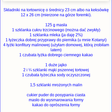
Składniki na tortownicę o średnicy 23 cm albo na keksówkę
12 x 26 cm (mierzone na górze foremki).
125 g masła
1 szklanka cukru trzcinowego (można dać zwykły)
1 szklanka mleka (ja daję 2%)
1 łyżeczka dobrej przyprawy do piernika (u mnie Kotanyi)
4 łyżki konfitury malinowej (użyłam domowej, którą zrobiłam
latem)
1 czubata łyżka dobrego ciemnego kakao
1 duże jajko
2 i ¼ szklanki mąki pszennej tortowej
1 czubata łyżeczka sody oczyszczonej
1,5 szklanki mrożonych malin
cukier puder do posypania ciasta
masło do wysmarowania formy
kakao do oprószenia formy