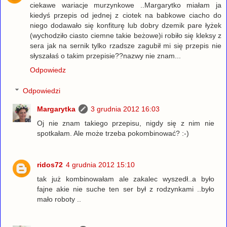
ciekawe wariacje murzynkowe ..Margarytko miałam ja
kiedyś przepis od jednej z ciotek na babkowe ciacho do
niego dodawało się konfiturę lub dobry dzemik pare łyżek
(wychodziło ciasto ciemne takie beżowe)i robiło się kleksy z
sera jak na sernik tylko rzadsze zagubił mi się przepis nie
słyszałaś o takim przepisie??nazwy nie znam...
Odpowiedz
Odpowiedzi
Margarytka
3 grudnia 2012 16:03
Oj nie znam takiego przepisu, nigdy się z nim nie
spotkałam. Ale może trzeba pokombinować? :-)
ridos72
4 grudnia 2012 15:10
tak już kombinowałam ale zakalec wyszedł..a było
fajne akie nie suche ten ser był z rodzynkami ..było
mało roboty ..