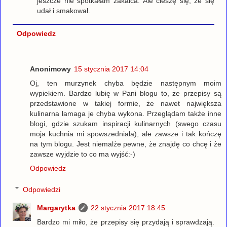
jeszcze nie spotkałam zakalca. Ale cieszę się, że się
udał i smakował.
Odpowiedz
Anonimowy
15 stycznia 2017 14:04
Oj, ten murzynek chyba będzie następnym moim
wypiekiem. Bardzo lubię w Pani blogu to, że przepisy są
przedstawione w takiej formie, że nawet największa
kulinarna łamaga je chyba wykona. Przeglądam także inne
blogi, gdzie szukam inspiracji kulinarnych (swego czasu
moja kuchnia mi spowszedniała), ale zawsze i tak kończę
na tym blogu. Jest niemalże pewne, że znajdę co chcę i że
zawsze wyjdzie to co ma wyjść:-)
Odpowiedz
Odpowiedzi
Margarytka
22 stycznia 2017 18:45
Bardzo mi miło, że przepisy się przydają i sprawdzają.