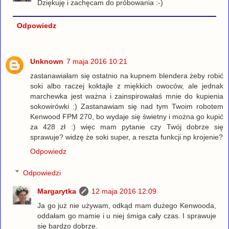
Dziękuję i zachęcam do próbowania :-)
Odpowiedz
Unknown
7 maja 2016 10:21
zastanawiałam się ostatnio na kupnem blendera żeby robić
soki albo raczej koktajle z miękkich owoców, ale jednak
marchewka jest ważna i zainspirowałaś mnie do kupienia
sokowirówki :) Zastanawiam się nad tym Twoim robotem
Kenwood FPM 270, bo wydaje się świetny i można go kupić
za 428 zł :) więc mam pytanie czy Twój dobrze się
sprawuje? widzę że soki super, a reszta funkcji np krojenie?
Odpowiedz
Odpowiedzi
Margarytka
12 maja 2016 12:09
Ja go już nie używam, odkąd mam dużego Kenwooda,
oddałam go mamie i u niej śmiga cały czas. I sprawuje
się bardzo dobrze.