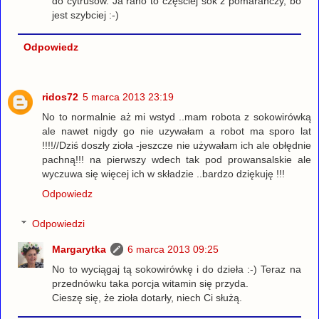
do cytrusów. Ja rano to częściej sok z pomarańczy, bo
jest szybciej :-)
Odpowiedz
ridos72
5 marca 2013 23:19
No to normalnie aż mi wstyd ..mam robota z sokowirówką
ale nawet nigdy go nie uzywałam a robot ma sporo lat
!!!!//Dziś doszły zioła -jeszcze nie używałam ich ale obłędnie
pachną!!! na pierwszy wdech tak pod prowansalskie ale
wyczuwa się więcej ich w składzie ..bardzo dziękuję !!!
Odpowiedz
Odpowiedzi
Margarytka
6 marca 2013 09:25
No to wyciągaj tą sokowirówkę i do dzieła :-) Teraz na
przednówku taka porcja witamin się przyda.
Cieszę się, że zioła dotarły, niech Ci służą.