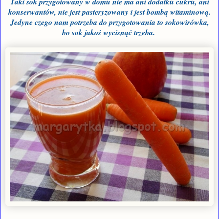
Taki sok przygotowany w domu nie ma ani dodatku cukru, ani
konserwantów, nie jest pasteryzowany i jest bombą witaminową.
Jedyne czego nam potrzeba do przygotowania to sokowirówka,
bo sok jakoś wycisnąć trzeba.