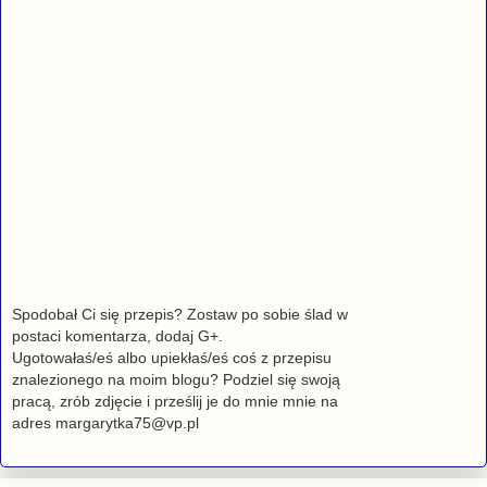
Spodobał Ci się przepis? Zostaw po sobie ślad w
postaci komentarza, dodaj G+.
Ugotowałaś/eś albo upiekłaś/eś coś z przepisu
znalezionego na moim blogu? Podziel się swoją
pracą, zrób zdjęcie i prześlij je do mnie mnie na
adres margarytka75@vp.pl