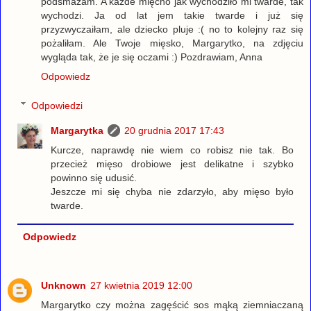
podsmażam. A każde mięcho jak wychodziło mi twarde, tak
wychodzi. Ja od lat jem takie twarde i już się
przyzwyczaiłam, ale dziecko pluje :( no to kolejny raz się
pożaliłam. Ale Twoje mięsko, Margarytko, na zdjęciu
wygląda tak, że je się oczami :) Pozdrawiam, Anna
Odpowiedz
Odpowiedzi
Margarytka
20 grudnia 2017 17:43
Kurcze, naprawdę nie wiem co robisz nie tak. Bo
przecież mięso drobiowe jest delikatne i szybko
powinno się udusić.
Jeszcze mi się chyba nie zdarzyło, aby mięso było
twarde.
Odpowiedz
Unknown
27 kwietnia 2019 12:00
Margarytko czy można zagęścić sos mąką ziemniaczaną