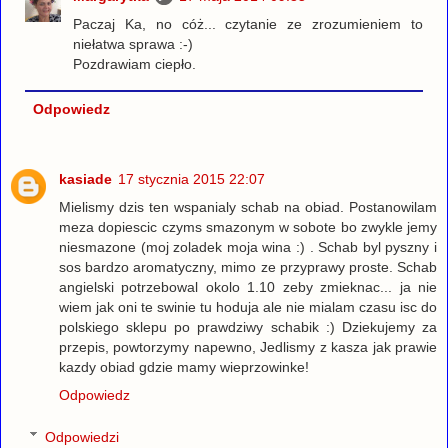
Paczaj Ka, no cóż... czytanie ze zrozumieniem to
niełatwa sprawa :-)
Pozdrawiam ciepło.
Odpowiedz
kasiade
17 stycznia 2015 22:07
Mielismy dzis ten wspanialy schab na obiad. Postanowilam
meza dopiescic czyms smazonym w sobote bo zwykle jemy
niesmazone (moj zoladek moja wina :) . Schab byl pyszny i
sos bardzo aromatyczny, mimo ze przyprawy proste. Schab
angielski potrzebowal okolo 1.10 zeby zmieknac... ja nie
wiem jak oni te swinie tu hoduja ale nie mialam czasu isc do
polskiego sklepu po prawdziwy schabik :) Dziekujemy za
przepis, powtorzymy napewno, Jedlismy z kasza jak prawie
kazdy obiad gdzie mamy wieprzowinke!
Odpowiedz
Odpowiedzi