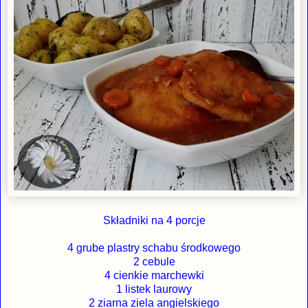
Składniki na 4 porcje
4 grube plastry schabu środkowego
2 cebule
4 cienkie marchewki
1 listek laurowy
2 ziarna ziela angielskiego