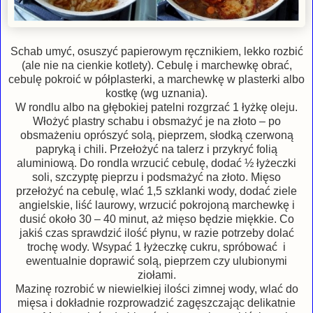
Schab umyć, osuszyć papierowym ręcznikiem, lekko rozbić
(ale nie na cienkie kotlety). Cebulę i marchewkę obrać,
cebulę pokroić w półplasterki, a marchewkę w plasterki albo
kostkę (wg uznania).
W rondlu albo na głębokiej patelni rozgrzać 1 łyżkę oleju.
Włożyć plastry schabu i obsmażyć je na złoto – po
obsmażeniu oprószyć solą, pieprzem, słodką czerwoną
papryką i chili. Przełożyć na talerz i przykryć folią
aluminiową. Do rondla wrzucić cebulę, dodać ½ łyżeczki
soli, szczyptę pieprzu i podsmażyć na złoto. Mięso
przełożyć na cebulę, wlać 1,5 szklanki wody, dodać ziele
angielskie, liść laurowy, wrzucić pokrojoną marchewkę i
dusić około 30 – 40 minut, aż mięso będzie miękkie. Co
jakiś czas sprawdzić ilość płynu, w razie potrzeby dolać
trochę wody. Wsypać 1 łyżeczkę cukru, spróbować i
ewentualnie doprawić solą, pieprzem czy ulubionymi
ziołami.
Mazinę rozrobić w niewielkiej ilości zimnej wody, wlać do
mięsa i dokładnie rozprowadzić zagęszczając delikatnie