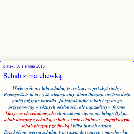
piątek, 30 sierpnia 2013
Schab z marchewką
Wiele osób nie lubi schabu, twierdząc, że jest zbyt suchy.
Rzeczywiście to ta cześć wieprzowiny, która tłuszczu zawiera dużo
mniej niż inne kawałki. Ja jednak lubię schab i często go
przygotowuję w różnych odsłonach, ale najrzadziej w formie
klasycznych schabowych
(choć nie mówię, że nie lubię). Był już
schab duszony z cebulką
,
schab w sosie cebulowo – paprykowym
,
schab pieczony ze śliwką
i kilka innych odsłon.
Dziś kolejna wersja schabu, tym razem duszonego z marchewką.