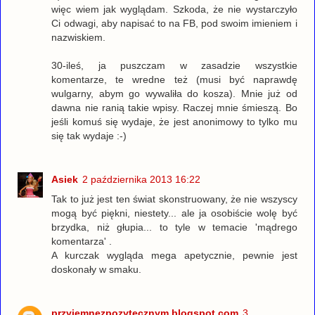
więc wiem jak wyglądam. Szkoda, że nie wystarczyło
Ci odwagi, aby napisać to na FB, pod swoim imieniem i
nazwiskiem.
30-ileś, ja puszczam w zasadzie wszystkie
komentarze, te wredne też (musi być naprawdę
wulgarny, abym go wywaliła do kosza). Mnie już od
dawna nie ranią takie wpisy. Raczej mnie śmieszą. Bo
jeśli komuś się wydaje, że jest anonimowy to tylko mu
się tak wydaje :-)
Asiek
2 października 2013 16:22
Tak to już jest ten świat skonstruowany, że nie wszyscy
mogą być piękni, niestety... ale ja osobiście wolę być
brzydka, niż głupia... to tyle w temacie 'mądrego
komentarza' .
A kurczak wygląda mega apetycznie, pewnie jest
doskonały w smaku.
przyjemnezpozytecznym.blogspot.com
3