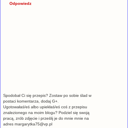
Odpowiedz
Spodobał Ci się przepis? Zostaw po sobie ślad w
postaci komentarza, dodaj G+.
Ugotowałaś/eś albo upiekłaś/eś coś z przepisu
znalezionego na moim blogu? Podziel się swoją
pracą, zrób zdjęcie i prześlij je do mnie mnie na
adres margarytka75@vp.pl