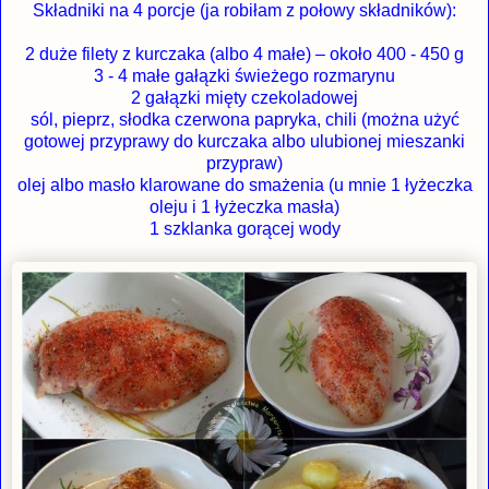
Składniki na 4 porcje (ja robiłam z połowy składników):
2 duże filety z kurczaka (albo 4 małe) – około 400 - 450 g
3 - 4 małe gałązki świeżego rozmarynu
2 gałązki mięty czekoladowej
sól, pieprz, słodka czerwona papryka, chili (można użyć
gotowej przyprawy do kurczaka albo ulubionej mieszanki
przypraw)
olej albo masło klarowane do smażenia (u mnie 1 łyżeczka
oleju i 1 łyżeczka masła)
1 szklanka gorącej wody