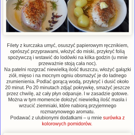
Filety z kurczaka umyć, osuszyć papierowym ręcznikiem,
oprószyć przyprawami, włożyć do miski, przykryć folią
spożywczą i wstawić do lodówki na kilka godzin (u mnie
przeważnie stoją cała noc).
Na patelni rozgrzać niewielką ilość tłuszczu, włożyć gałązki
ziół, mięso i na mocnym ogniu obsmażyć je do ładnego
zrumienienia. Podlać gorącą wodą, przykryć i dusić około
20 minut. Po 20 minutach zdjąć pokrywkę, smażyć jeszcze
przez chwilę, aż cały płyn odparuje. I w zasadzie gotowe.
Można w tym momencie dołożyć niewielką ilość masła i
wrzucić ziemniaki, które nabiorą przyjemnego
rozmarynowego aromatu.
Podawać z ulubionymi dodatkami – u mnie
surówka z
kolorowych pomidorów.