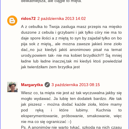
delikatniejsza, ale ciągle to mięta.
ridos72
2 października 2013 14:02
A z cebulka to Twoja zasluga masz przepis na mięsko
duszone z cebula i grzybami i jak tylko córy nie ma to
daje spore ilości a z miętą to syn by zajadał tylko on bo
pija sok z miętą,, ale mozna zawsze jakieś inne zioło
dać,,no juz kiedyś jakiś anonimowo pisał na temat
urody,powiem tak- nie ma kobiet brzydkich!!! Są mniej
ładne lub ładne inaczej,tak mi kiedyś ktoś powiedział
jak twierdziłam żem brzydka jest
Margarytka
3 października 2013 08:15
Wiesz co, ta mięta nie jest aż tak wyczuwalna jakby się
mogło wydawać. Ja lubię ten dodatek bardzo. Ale tak
jak piszesz - można dodać każde zioła, które mamy
pod ręką i które lubimy. Kuchnia to
eksperymentowanie, próbowanie, smakowanie, więc
nie ma co się ograniczać :-)
Ps. A anonimów nie warto tykać, szkoda na nich czasu