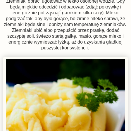
Ziemniaki obrać, ugotować w lekko osolonej wodzie. Gdy
będą miękkie odcedzić i odparować (zdjąć pokrywkę i
energicznie potrząsnąć garnkiem kilka razy). Mleko
podgrzać tak, aby było gorące, bo zimne mleko sprawi, że
ziemniaki będę sine i obniży nam temperaturę ziemniaków
.
Ziemniaki ubić albo przepuścić przez praskę, dodać
szczyptę soli, świeżo startą gałkę, masło, gorące mleko i
energicznie wymieszać łyżką, aż do uzyskania gładkiej
puszystej konsystencji.