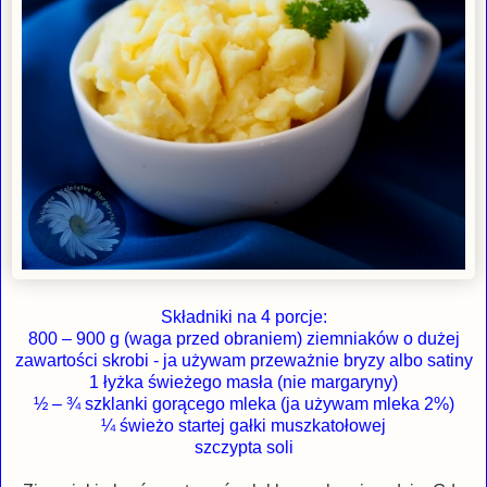
Składniki na 4 porcje:
800 – 900 g (waga przed obraniem) ziemniaków o dużej
zawartości skrobi - ja używam przeważnie bryzy albo satiny
1 łyżka świeżego masła (nie margaryny)
½ – ¾ szklanki gorącego mleka (ja używam mleka 2%)
¼ świeżo startej gałki muszkatołowej
szczypta soli