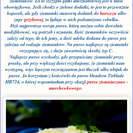
ziemniaków. Za to szczypta gałki muszkatołowej jest u mnie
obowiązkowa. Jeśli chodzi o zielone dodatki, to jest to przeważnie
koperek, ale gdy ziemniaki stanowią dodatek do
barszczu
albo
zupy
grzybowej
, to ląduje w nich podsmażona cebulka.
Dziś najprostsza wersja puree, którą można sobie dowolnie
modyfikować, wg potrzeb i uznania. Ilość ziemniaków oczywiście
zależy od tego, ile ich jemy, a ilość mleka dodana do puree jest
zależna od rodzaju ziemniaków. Na puree najlepsze są ziemniaki
rozsypujące się, z duża zawartością skrobi, typ C.
Najlepsze puree wychodzi, gdy przepuścimy ziemniaki przez
praskę, ale przy większej ilości ryzykujemy, że ziemniaki nam
wystygną, więc lepszym rozwiązaniem jest tłuczek albo ubijak do
puree. Ja korzystam z końcówki do puree blendera Tirblade
HB724, o której wspominałam przy okazji
puree ziemniaczano -
marchewkowego
.