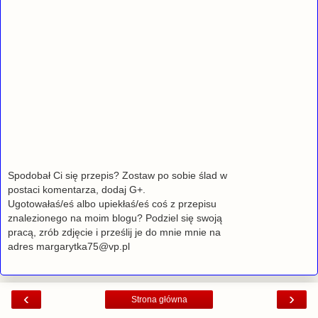
Spodobał Ci się przepis? Zostaw po sobie ślad w
postaci komentarza, dodaj G+.
Ugotowałaś/eś albo upiekłaś/eś coś z przepisu
znalezionego na moim blogu? Podziel się swoją
pracą, zrób zdjęcie i prześlij je do mnie mnie na
adres margarytka75@vp.pl
‹
›
Strona główna