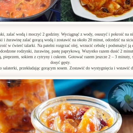
ki, zalać wodą i moczyć 2 godziny. Wyciągnąć z wody, osuszyć i pokroić na n
i i żurawinę zalać gorącą wodą i zostawić na około 20 minut, odcedzić na sicie
roić w ćwierć talarki. Na patelni rozgrzać olej, wrzucić cebulę i podsmażyć ją 
dcedzone rodzynki, żurawinę, pastę paprykową. Wszystko razem dusić 2 minuty
, pieprzem, sokiem z cytryny i cukrem. Gotować razem jeszcze 2 – 3 minuty, 
dosyć gęsty.
o salaterki, przekładając gorącym sosem. Zostawić do wystygnięcia i wstawić 