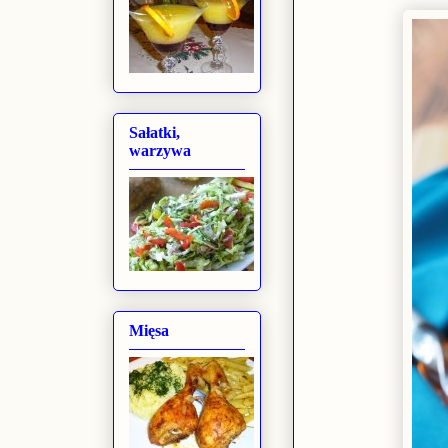
Sałatki,
warzywa
Mięsa