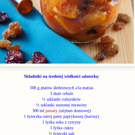
Składniki na średniej wielkości salaterkę:
500 g płatów śledziowych a'la matias
3 duże cebule
½ szklanki rodzynków
½ szklanki suszonej żurawiny
300 ml
passaty
(użyłam domowej)
1 łyżeczka ostrej pasty paprykowej (harissy)
1 łyżka soku z cytryny
1 łyżka cukru
½ łyżeczki soli