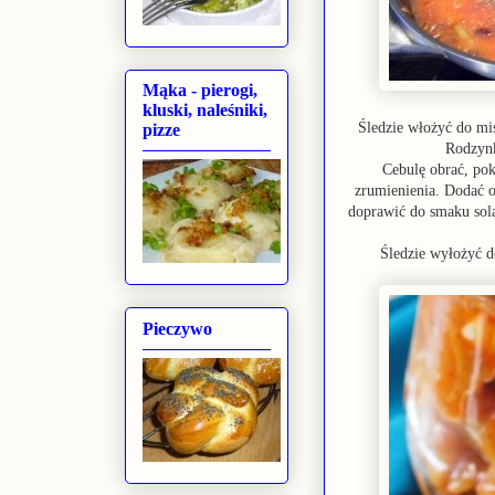
Mąka - pierogi,
kluski, naleśniki,
Śledzie włożyć do mis
pizze
Rodzynk
Cebulę obrać, pok
zrumienienia. Dodać o
doprawić do smaku solą
Śledzie wyłożyć d
Pieczywo