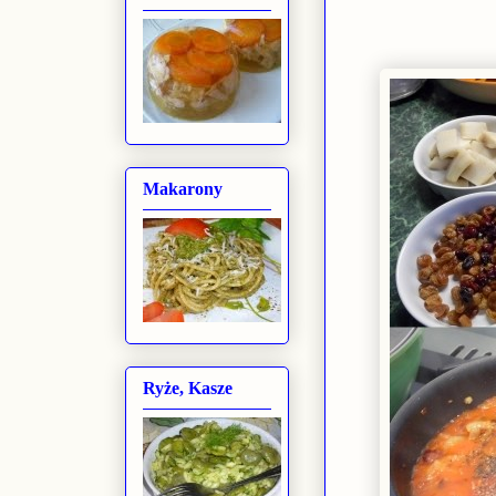
Makarony
Ryże, Kasze