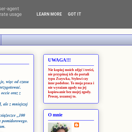
user-agent
erate usage
LEARN MORE
GOT IT
UWAGA!!!
Nie kopiuj moich zdjęć i treści,
nie przypinaj ich do portali
typu Zszywka, Stylowi czy
je, więc od czasu
inne podobne. To moja praca i
 przygotować.
nie wyrażam zgody na jej
kopiowanie bez mojej zgody.
occie oraz z
Proszę, uszanuj to.
, ale z mniejszej
książeczce „100
O mnie
tu pomidorowego.
ecam.