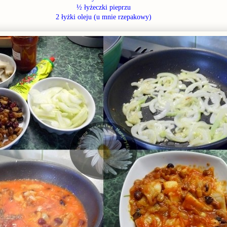
½ łyżeczki pieprzu
2 łyżki oleju (u mnie rzepakowy)