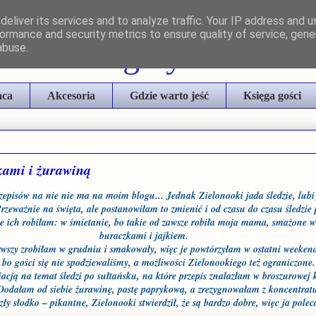
eliver its services and to analyze traffic. Your IP address and 
ormance and security metrics to ensure quality of service, gen
stwa Margarytki
abuse.
aca
Akcesoria
Gdzie warto jeść
Księga gości
kami i żurawiną
przepisów na nie nie ma na moim blogu... Jednak Zielonooki jada śledzie, lubi 
Przeważnie na święta, ale postanowiłam to zmienić i od czasu do czasu śledzie
e ich robiłam: w śmietanie, bo takie od zawsze robiła moja mama, smażone w 
buraczkami i jajkiem.
ierwszy zrobiłam w grudniu i smakowały, więc je powtórzyłam w ostatni weekend
, bo gości się nie spodziewaliśmy, a możliwości Zielonookiego też ograniczone.
iacją na temat śledzi po sułtańsku, na które przepis znalazłam w broszurowej 
 Dodałam od siebie żurawinę, pastę paprykową, a zrezygnowałam z koncentra
zły słodko – pikantne, Zielonooki stwierdził, że są bardzo dobre, więc ja pol