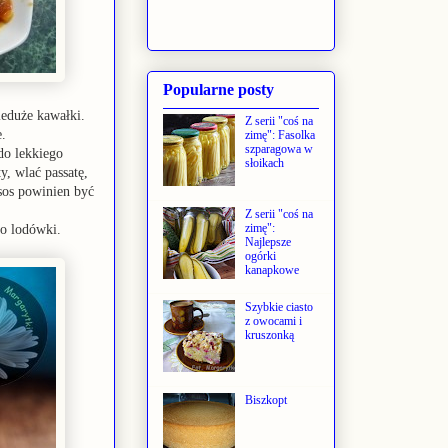
Popularne posty
ieduże kawałki.
Z serii "coś na
.
zimę": Fasolka
szparagowa w
do lekkiego
słoikach
, wlać passatę,
sos powinien być
Z serii "coś na
zimę":
do lodówki.
Najlepsze
ogórki
kanapkowe
Szybkie ciasto
z owocami i
kruszonką
Biszkopt