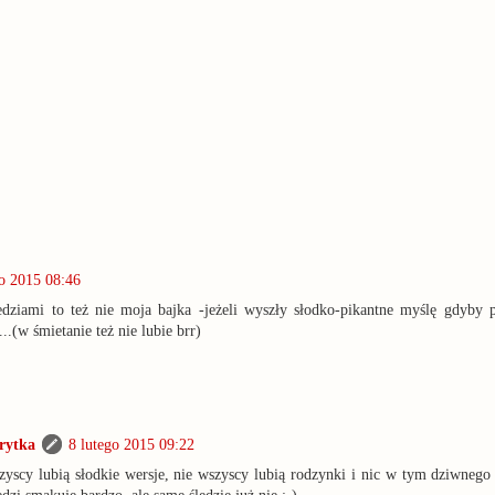
go 2015 08:46
edziami to też nie moja bajka -jeżeli wyszły słodko-pikantne myślę gdyby 
..(w śmietanie też nie lubie brr)
rytka
8 lutego 2015 09:22
zyscy lubią słodkie wersje, nie wszyscy lubią rodzynki i nic w tym dziwnego