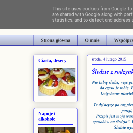
This site uses cookies from Google to d
are shared with Google along with perf
Kulinarne Szaleń
statistics, and to detect and address 
Strona główna
O mnie
Współpr
środa, 4 lutego 2015
Ciasta, desery
Śledzie z rodzyn
Nie lubię śledzi, więc 
do czasu je robię. 
Dotychczas niewiel
Te dzisiejsze po raz p
porcji
Napoje i
Przepis jest moją war
alkohole
sposobów na śledzia”.
Śledzie wys