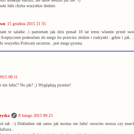
edzi smakuje bardzo, ale same śledzie już nie :-)
oki lubi chyba wszystkie śledzie.
own
15 grudnia 2015 21:55
iam te salatke...i pamietam jak dzis ponad 10 lat temu wlasnie przed swi
.Sceptycznie podeszlam do niego bo przeciez sledzie i rodzynki...gdzie i jak...
bi wszystko.Polecam szczerze...jest mega pyszna.
2015 09:11
i nie lubić? No jak? ;) Wyglądają pysznie!
rytka
8 lutego 2015 09:23
oś tak :-) Dokładnie tak samo jak można nie lubić owoców morza czy marc
lafiora...