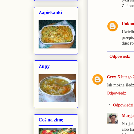
tych śl
Zielono
Zapiekanki
Unkn
Uwielb
przepis
duet ro
Odpowiedz
Zupy
Gryx
5 lutego 
Jak można śledz
Odpowiedz
Odpowiedzi
Marga
Coś na zimę
No jak
albo ka