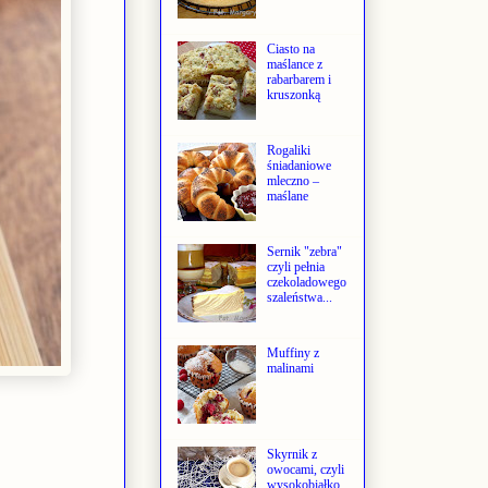
Ciasto na
maślance z
rabarbarem i
kruszonką
Rogaliki
śniadaniowe
mleczno –
maślane
Sernik "zebra"
czyli pełnia
czekoladowego
szaleństwa...
Muffiny z
malinami
Skyrnik z
owocami, czyli
wysokobiałko