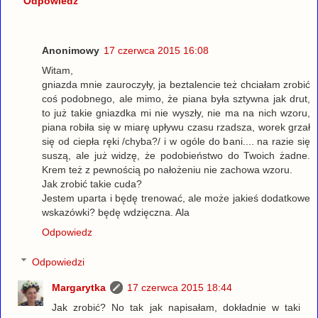
Odpowiedz
Anonimowy
17 czerwca 2015 16:08
Witam,
gniazda mnie zauroczyły, ja beztalencie też chciałam zrobić
coś podobnego, ale mimo, że piana była sztywna jak drut,
to już takie gniazdka mi nie wyszły, nie ma na nich wzoru,
piana robiła się w miarę upływu czasu rzadsza, worek grzał
się od ciepła ręki /chyba?/ i w ogóle do bani.... na razie się
suszą, ale już widzę, że podobieństwo do Twoich żadne.
Krem też z pewnością po nałożeniu nie zachowa wzoru.
Jak zrobić takie cuda?
Jestem uparta i będę trenować, ale może jakieś dodatkowe
wskazówki? będę wdzięczna. Ala
Odpowiedz
Odpowiedzi
Margarytka
17 czerwca 2015 18:44
Jak zrobić? No tak jak napisałam, dokładnie w taki