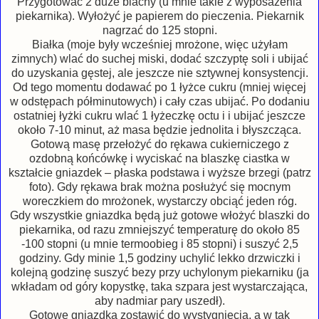
Przygotować 2 duże blachy (u mnie takie z wyposażenia
piekarnika). Wyłożyć je papierem do pieczenia. Piekarnik
nagrzać do 125 stopni.
Białka (moje były wcześniej mrożone, więc użyłam
zimnych) wlać do suchej miski, dodać szczyptę soli i ubijać
do uzyskania gęstej, ale jeszcze nie sztywnej konsystencji.
Od tego momentu dodawać po 1 łyżce cukru (mniej więcej
w odstępach półminutowych) i cały czas ubijać. Po dodaniu
ostatniej łyżki cukru wlać 1 łyżeczkę octu i i ubijać jeszcze
około 7-10 minut, aż masa będzie jednolita i błyszcząca.
Gotową masę przełożyć do rękawa cukierniczego z
ozdobną końcówkę i wyciskać na blaszkę ciastka w
kształcie gniazdek – płaska podstawa i wyższe brzegi (patrz
foto). Gdy rękawa brak można posłużyć się mocnym
woreczkiem do mrożonek, wystarczy obciąć jeden róg.
Gdy wszystkie gniazdka będą już gotowe włożyć blaszki do
piekarnika, od razu zmniejszyć temperaturę do około 85
-100 stopni (u mnie termoobieg i 85 stopni) i suszyć 2,5
godziny. Gdy minie 1,5 godziny uchylić lekko drzwiczki i
kolejną godzinę suszyć bezy przy uchylonym piekarniku (ja
wkładam od góry kopystkę, taka szpara jest wystarczająca,
aby nadmiar pary uszedł).
Gotowe gniazdka zostawić do wystygnięcia, a w tak