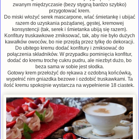
zwanym międzyczasie (bezy stygną bardzo szybko)
przygotować krem.
Do miski włożyć serek mascarpone, wlać śmietankę i ubijać
razem do uzyskania pożądanej, gęstej, kremowej
konsystencji (tak, serek i śmietanka ubiją się razem).
Konfitury truskawkowe zmiksować, tak, aby nie było dużych
kawałków owoców, bo nie przejdą przez tylkę do dekoracji.
Do ubitego kremu dodać konfitury i zmiksować do
połączenia składników. W przypadku pominięcia konfitur,
dodać do kremu trochę cukru pudru, ale niezbyt dużo, bo
beza sama w sobie jest słodka.
Gotowy krem przełożyć do rękawa z ozdobną końcówką,
wypełnić nim gniazdka bezowe i ozdobić truskawkami. Ta
ilość kremu spokojnie wystarcza na wypełnienie 18 ciastek.