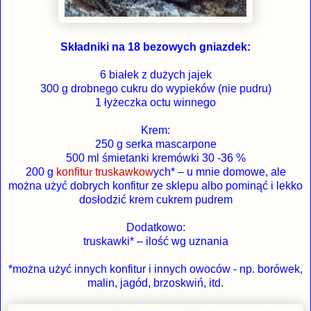
Składniki na 18 bezowych gniazdek:
6 białek z dużych jajek
300 g drobnego cukru do wypieków (nie pudru)
1 łyżeczka octu winnego
Krem:
250 g serka mascarpone
500 ml śmietanki kremówki 30 -36 %
200 g
konfitu
r
truskawkow
ych
* – u mnie domowe, ale
można użyć dobrych konfitur ze sklepu albo pominąć i lekko
dosłodzić krem cukrem pudrem
Dodatkowo:
truskawki* – ilość wg uznania
*można użyć innych konfitur i innych owoców - np. borówek,
malin, jagód, brzoskwiń, itd.