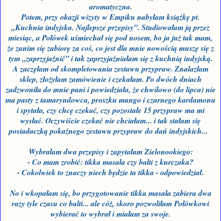
aromatyczna.
Potem, przy okazji wizyty w Empiku nabyłam książkę pt.
„Kuchnia indyjska. Najlepsze przepisy”. Studiowałam ją przez
miesiąc, a Połówek uśmiechał się pod nosem, bo ja już tak mam,
że zanim się zabiorę za coś, co jest dla mnie nowością muszę się z
tym „zaprzyjaźnić” i tak zaprzyjaźniałam się z kuchnią indyjską.
A zaczęłam od skompletowania zestawu przypraw. Znalazłam
sklep, złożyłam zamówienie i czekałam. Po dwóch dniach
zadzwoniła do mnie pani i powiedziała, że chwilowo (do lipca) nie
ma pasty z tamaryndowca, proszku mango i czarnego kardamonu
i spytała, czy chcę czekać, czy pozostałe 15 przypraw ma mi
wysłać. Oczywiście czekać nie chciałam... i tak stałam się
posiadaczką pokaźnego zestawu przypraw do dań indyjskich...
Wybrałam dwa przepisy i zapytałam Zielonookiego:
- Co mam zrobić: tikka masala czy balti z kurczaka?
- Cokolwiek to znaczy niech będzie ta tikka - odpowiedział.
No i wkopałam się, bo przygotowanie tikka masala zabiera dwa
razy tyle czasu co balti... ale cóż, skoro pozwoliłam Połówkowi
wybierać to wybrał i miałam za swoje.