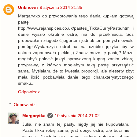
Unknown
9 stycznia 2014 21:35
Margarytko do przygotowania tego dania kupiłam gotową
pastę
http://www.rajahspices.co.uk/pastes_TikkaCurryPaste.htm i
danie wyszło okrutnie ostre, nie do przełknięcia. Sos
próbowałam złagodzić jogurtem jednak ten pomysł niewiele
pomógł.Wystarczyła odrobina na czubku języka iby w
ustach zapanowało piekło ;) Znasz może tę pastę? Może
mogłabyś polecić jakąś sprawdzoną kupną zanim zbiorę
przyprawy, z których mogłabym taką pastę przyrządzić
sama. Myślałam, że to kwestia proporcji, ale niestety zbyt
mała ilość pozbawiała danie tego charakterystycznego
smaku...
Odpowiedz
Odpowiedzi
Margarytka
10 stycznia 2014 21:02
Julia, nie znam tej pasty, nigdy jej nie kupowałam.
Pastę tikka robię sama, jest dosyć ostra, ale buzi nie
wypala. Niestety nie znam żadnej gotowej, abym