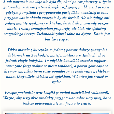
A tak poważnie mówiąc nie było źle, choć po raz pierwszy w życiu
gotowałam w towarzystwie książki rozłożonej na blacie. I pewnie,
gdybym pomyślała i przygotowała pastę tikka wcześniej to czas
przygotowania obiadu znacznie by się skrócił. Ale nie żałuję ani
jednej minuty spędzonej w kuchni, bo to było naprawdę pyszne
danie. Trochę zmniejszyłam proporcje, ale i tak nie zjedliśmy
wszystkiego i resztę Zielonooki zabrał sobie na dyżur. Danie jest
bardzo sycące.
Tikka masala z kurczaka to jedna z potraw dobrze znanych i
lubianych na Zachodzie, mniej popularna w Indiach, choć
jednak ciągle indyjska. To miękkie kawałki kurczaka najpierw
opieczone (oryginalnie w piecu tandoor), a potem gotowane w
kremowym, pikantnym sosie pomidorowy i podawane z chlebem
naan. Oczywiście chlebek też upiekłam. W końcu jak szaleć to
szaleć.
Przepis pochodzi z w/w książki (z moimi niewielkimi zmianami).
Ważne, aby wszystkie produkty przygotować sobie wcześniej, bo w
trakcie gotowania nie ma już na to czasu.