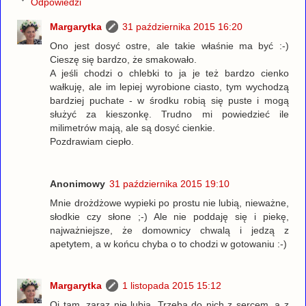
Odpowiedzi
Margarytka
31 października 2015 16:20
Ono jest dosyć ostre, ale takie właśnie ma być :-)
Cieszę się bardzo, że smakowało.
A jeśli chodzi o chlebki to ja je też bardzo cienko
wałkuję, ale im lepiej wyrobione ciasto, tym wychodzą
bardziej puchate - w środku robią się puste i mogą
służyć za kieszonkę. Trudno mi powiedzieć ile
milimetrów mają, ale są dosyć cienkie.
Pozdrawiam ciepło.
Anonimowy
31 października 2015 19:10
Mnie drożdżowe wypieki po prostu nie lubią, nieważne,
słodkie czy słone ;-) Ale nie poddaję się i piekę,
najważniejsze, że domownicy chwalą i jedzą z
apetytem, a w końcu chyba o to chodzi w gotowaniu :-)
Margarytka
1 listopada 2015 15:12
Oj tam, zaraz nie lubią. Trzeba do nich z sercem, a z