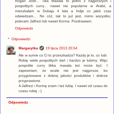
Rogan Josh... Tika Masala to jedno z najgorszych i
pospolitych curry... nawet nie popularne w Arabii, a
mieszkałam w Dubaju 4 lata a Indje co jakiś czas
odwiedzam.... No cóż, tak to już jest, mimo wszystko,
polecam Jalfrezi lub nawet Korma. Pozdrawiam.
Odpowiedz
Odpowiedzi
Margarytka
19 lipca 2013 20:54
Ale w sumie co Ci to przeszkadza? Każdy je to, co lubi.
Robię wiele pospolitych dań i bardzo je lubimy. Więc
pospolite curry tikka masala też może być. I
zapewniam, że wcale nie jest najgorsze, bo
przygotowane z dobrej jakości produktów i dobrze
przyprawione.
A Jalfrezi i Kormę znam i też lubię. I nawet od czasu do
czasu robię :-)
Odpowiedz