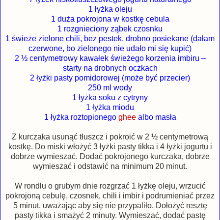
1 łyżka oleju
1 duża pokrojona w kostkę cebula
1 rozgnieciony ząbek czosnku
1 świeże zielone chili, bez pestek, drobno posiekane (dałam
czerwone, bo zielonego nie udało mi się kupić)
2 ½ centymetrowy kawałek świeżego korzenia imbiru –
starty na drobnych oczkach
2 łyżki pasty pomidorowej (może być przecier)
250 ml wody
1 łyżka soku z cytryny
1 łyżka miodu
1 łyżka roztopionego
ghee
albo masła
Z kurczaka usunąć tłuszcz i pokroić w 2 ½ centymetrową
kostkę. Do miski włożyć 3 łyżki pasty tikka i 4 łyżki jogurtu i
dobrze wymieszać. Dodać pokrojonego kurczaka, dobrze
wymieszać i odstawić na minimum 20 minut.
W rondlu o grubym dnie rozgrzać 1 łyżkę oleju, wrzucić
pokrojoną cebulę, czosnek, chili i imbir i podrumieniać przez
5 minut, uważając aby się nie przypaliło. Dołożyć resztę
pasty tikka i smażyć 2 minuty. Wymieszać, dodać pastę