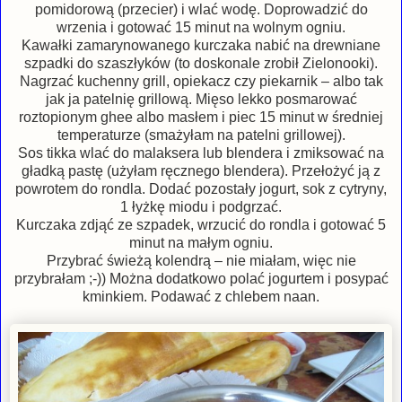
pomidorową (przecier) i wlać wodę. Doprowadzić do
wrzenia i gotować 15 minut na wolnym ogniu.
Kawałki zamarynowanego kurczaka nabić na drewniane
szpadki do szaszłyków (to doskonale zrobił Zielonooki).
Nagrzać kuchenny grill, opiekacz czy piekarnik – albo tak
jak ja patelnię grillową. Mięso lekko posmarować
roztopionym ghee albo masłem i piec 15 minut w średniej
temperaturze (smażyłam na patelni grillowej).
Sos tikka wlać do malaksera lub blendera i zmiksować na
gładką pastę (użyłam ręcznego blendera). Przełożyć ją z
powrotem do rondla. Dodać pozostały jogurt, sok z cytryny,
1 łyżkę miodu i podgrzać.
Kurczaka zdjąć ze szpadek, wrzucić do rondla i gotować 5
minut na małym ogniu.
Przybrać świeżą kolendrą – nie miałam, więc nie
przybrałam ;-)) Można dodatkowo polać jogurtem i posypać
kminkiem. Podawać z chlebem naan.