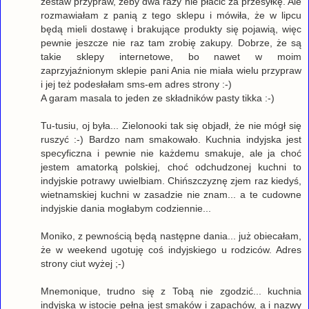
zestaw przypraw, żeby dwa razy nie płacić za przesyłkę. Ale
rozmawiałam z panią z tego sklepu i mówiła, że w lipcu
będą mieli dostawę i brakujące produkty się pojawią, więc
pewnie jeszcze nie raz tam zrobię zakupy. Dobrze, że są
takie sklepy internetowe, bo nawet w moim
zaprzyjaźnionym sklepie pani Ania nie miała wielu przypraw
i jej też podesłałam sms-em adres strony :-)
A garam masala to jeden ze składników pasty tikka :-)
Tu-tusiu, oj była... Zielonooki tak się objadł, że nie mógł się
ruszyć :-) Bardzo nam smakowało. Kuchnia indyjska jest
specyficzna i pewnie nie każdemu smakuje, ale ja choć
jestem amatorką polskiej, choć odchudzonej kuchni to
indyjskie potrawy uwielbiam. Chińszczyznę zjem raz kiedyś,
wietnamskiej kuchni w zasadzie nie znam... a te cudowne
indyjskie dania mogłabym codziennie...
Moniko, z pewnością będą następne dania... już obiecałam,
że w weekend ugotuję coś indyjskiego u rodziców. Adres
strony ciut wyżej ;-)
Mnemonique, trudno się z Tobą nie zgodzić... kuchnia
indyjska w istocie pełna jest smaków i zapachów, a i nazwy