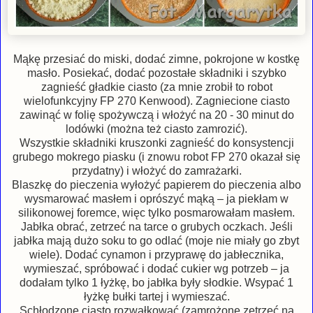
Mąkę przesiać do miski, dodać zimne, pokrojone w kostkę
masło. Posiekać, dodać pozostałe składniki i szybko
zagnieść gładkie ciasto (za mnie zrobił to robot
wielofunkcyjny FP 270 Kenwood). Zagniecione ciasto
zawinąć w folię spożywczą i włożyć na 20 - 30 minut do
lodówki (można też ciasto zamrozić).
Wszystkie składniki kruszonki zagnieść do konsystencji
grubego mokrego piasku (i znowu robot FP 270 okazał się
przydatny) i włożyć do zamrażarki.
Blaszkę do pieczenia wyłożyć papierem do pieczenia albo
wysmarować masłem i oprószyć mąką – ja piekłam w
silikonowej foremce, więc tylko posmarowałam masłem.
Jabłka obrać, zetrzeć na tarce o grubych oczkach. Jeśli
jabłka mają dużo soku to go odlać (moje nie miały go zbyt
wiele). Dodać cynamon i przyprawę do jabłecznika,
wymieszać, spróbować i dodać cukier wg potrzeb – ja
dodałam tylko 1 łyżkę, bo jabłka były słodkie. Wsypać 1
łyżkę bułki tartej i wymieszać.
Schłodzone ciasto rozwałkować (zamrożone zetrzeć na