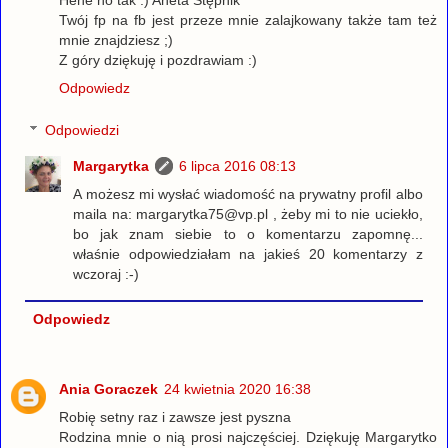
Hehe no tak :) Aneta Stępnik
Twój fp na fb jest przeze mnie zalajkowany także tam też
mnie znajdziesz ;)
Z góry dziękuję i pozdrawiam :)
Odpowiedz
Odpowiedzi
Margarytka
6 lipca 2016 08:13
A możesz mi wysłać wiadomość na prywatny profil albo
maila na: margarytka75@vp.pl , żeby mi to nie uciekło,
bo jak znam siebie to o komentarzu zapomnę...
właśnie odpowiedziałam na jakieś 20 komentarzy z
wczoraj :-)
Odpowiedz
Ania Goraczek
24 kwietnia 2020 16:38
Robię setny raz i zawsze jest pyszna
Rodzina mnie o nią prosi najczęściej. Dziękuję Margarytko