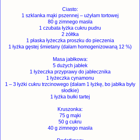
Ciasto:
1 szklanka mąki pszennej – użyłam tortowej
80 g zimnego masła
1 czubata łyżka cukru pudru
2 żółtka
1 płaska łyżeczka proszku do pieczenia
1 łyżka gęstej śmietany (dałam homogenizowaną 12 %)
Masa jabłkowa:
5 dużych jabłek
1 łyżeczka przyprawy do jabłecznika
1 łyżeczka cynamonu
1 – 3 łyżki cukru trzcinowego (dałam 1 łyżkę, bo jabłka były
słodkie)
1 łyżka bułki tartej
Kruszonka:
75 g mąki
50 g cukru
40 g zimnego masła