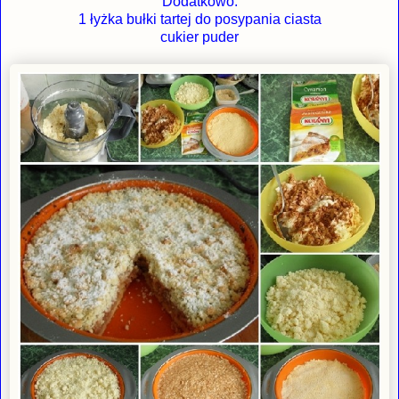
Dodatkowo:
1 łyżka bułki tartej do posypania ciasta
cukier puder