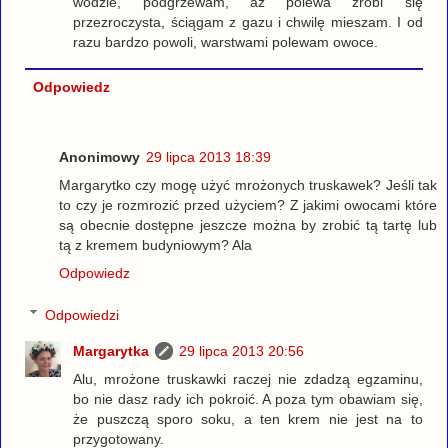
wodzie, podgrzewam, aż polewa zrobi się
przezroczysta, ściągam z gazu i chwilę mieszam. I od
razu bardzo powoli, warstwami polewam owoce.
Odpowiedz
Anonimowy
29 lipca 2013 18:39
Margarytko czy mogę użyć mrożonych truskawek? Jeśli tak
to czy je rozmrozić przed użyciem? Z jakimi owocami które
są obecnie dostępne jeszcze można by zrobić tą tartę lub
tą z kremem budyniowym? Ala
Odpowiedz
Odpowiedzi
Margarytka
29 lipca 2013 20:56
Alu, mrożone truskawki raczej nie zdadzą egzaminu,
bo nie dasz rady ich pokroić. A poza tym obawiam się,
że puszczą sporo soku, a ten krem nie jest na to
przygotowany.