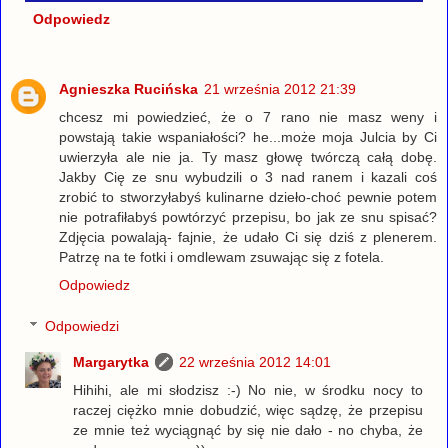
Odpowiedz
Agnieszka Rucińska
21 września 2012 21:39
chcesz mi powiedzieć, że o 7 rano nie masz weny i
powstają takie wspaniałości? he...może moja Julcia by Ci
uwierzyła ale nie ja. Ty masz głowę twórczą całą dobę.
Jakby Cię ze snu wybudzili o 3 nad ranem i kazali coś
zrobić to stworzyłabyś kulinarne dzieło-choć pewnie potem
nie potrafiłabyś powtórzyć przepisu, bo jak ze snu spisać?
Zdjęcia powalają- fajnie, że udało Ci się dziś z plenerem.
Patrzę na te fotki i omdlewam zsuwając się z fotela.
Odpowiedz
Odpowiedzi
Margarytka
22 września 2012 14:01
Hihihi, ale mi słodzisz :-) No nie, w środku nocy to
raczej ciężko mnie dobudzić, więc sądzę, że przepisu
ze mnie też wyciągnąć by się nie dało - no chyba, że