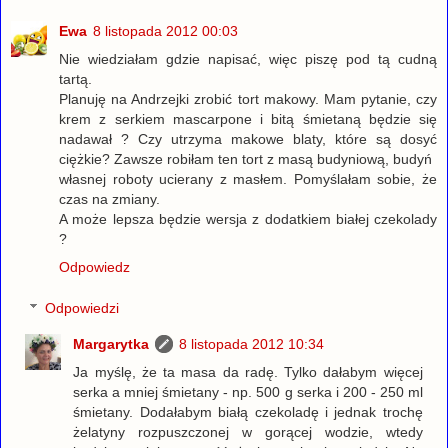
Ewa
8 listopada 2012 00:03
Nie wiedziałam gdzie napisać, więc piszę pod tą cudną
tartą.
Planuję na Andrzejki zrobić tort makowy. Mam pytanie, czy
krem z serkiem mascarpone i bitą śmietaną będzie się
nadawał ? Czy utrzyma makowe blaty, które są dosyć
ciężkie? Zawsze robiłam ten tort z masą budyniową, budyń
własnej roboty ucierany z masłem. Pomyślałam sobie, że
czas na zmiany.
A może lepsza będzie wersja z dodatkiem białej czekolady
?
Odpowiedz
Odpowiedzi
Margarytka
8 listopada 2012 10:34
Ja myślę, że ta masa da radę. Tylko dałabym więcej
serka a mniej śmietany - np. 500 g serka i 200 - 250 ml
śmietany. Dodałabym białą czekoladę i jednak trochę
żelatyny rozpuszczonej w gorącej wodzie, wtedy