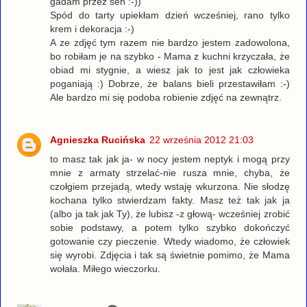
gadam przez sen :-))
Spód do tarty upiekłam dzień wcześniej, rano tylko
krem i dekoracja :-)
A ze zdjęć tym razem nie bardzo jestem zadowolona,
bo robiłam je na szybko - Mama z kuchni krzyczała, że
obiad mi stygnie, a wiesz jak to jest jak człowieka
poganiają :) Dobrze, że balans bieli przestawiłam :-)
Ale bardzo mi się podoba robienie zdjęć na zewnątrz.
Agnieszka Rucińska
22 września 2012 21:03
to masz tak jak ja- w nocy jestem neptyk i mogą przy
mnie z armaty strzelać-nie rusza mnie, chyba, że
czołgiem przejadą, wtedy wstaję wkurzona. Nie słodzę
kochana tylko stwierdzam fakty. Masz też tak jak ja
(albo ja tak jak Ty), że lubisz -z głową- wcześniej zrobić
sobie podstawy, a potem tylko szybko dokończyć
gotowanie czy pieczenie. Wtedy wiadomo, że człowiek
się wyrobi. Zdjęcia i tak są świetnie pomimo, że Mama
wołała. Miłego wieczorku.