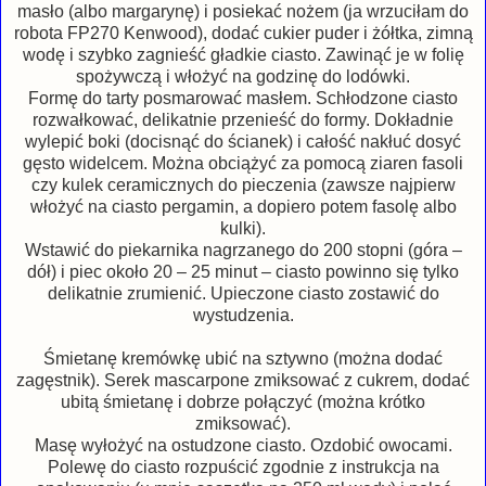
masło (albo margarynę) i posiekać nożem (ja wrzuciłam do
robota FP270 Kenwood), dodać cukier puder i żółtka, zimną
wodę i szybko zagnieść gładkie ciasto. Zawinąć je w folię
spożywczą i włożyć na godzinę do lodówki.
Formę do tarty posmarować masłem. Schłodzone ciasto
rozwałkować, delikatnie przenieść do formy. Dokładnie
wylepić boki (docisnąć do ścianek) i całość nakłuć dosyć
gęsto widelcem. Można obciążyć za pomocą ziaren fasoli
czy kulek ceramicznych do pieczenia (zawsze najpierw
włożyć na ciasto pergamin, a dopiero potem fasolę albo
kulki).
Wstawić do piekarnika nagrzanego do 200 stopni (góra –
dół) i piec około 20 – 25 minut – ciasto powinno się tylko
delikatnie zrumienić. Upieczone ciasto zostawić do
wystudzenia.
Śmietanę kremówkę ubić na sztywno (można dodać
zagęstnik). Serek mascarpone zmiksować z cukrem, dodać
ubitą śmietanę i dobrze połączyć (można krótko
zmiksować).
Masę wyłożyć na ostudzone ciasto. Ozdobić owocami.
Polewę do ciasto rozpuścić zgodnie z instrukcja na