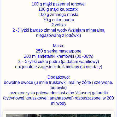
100 g mąki pszennej tortowej
100 g mąki krupczatki
100 g zimnego masła
70 g cukru pudru
2 żółtka
2 -3 łyżki bardzo zimnej wody (wzięłam mineralną
niegazowaną z lodówki)
Masa:
250 g serka mascarpone
200 ml śmietanki kremówki (30 -36%)
2 – 3 łyżki cukru pudru (ja dałam waniliowy)
opcjonalnie zagęstnik do śmietany (ja nie daję)
Dodatkowo:
dowolne owoce (u mnie truskawki, maliny żółte i czerwone,
borówki)
przezroczysta polewa do ciast albo ½ jasnej galaretki
(cytrynowej, gruszkowej, ananasowej) rozpuszczonej w 200
ml wody