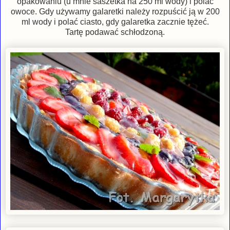
opakowaniu (u mnie saszetka na 250 ml wody) i polać
owoce. Gdy używamy galaretki należy rozpuścić ją w 200
ml wody i polać ciasto, gdy galaretka zacznie tężeć.
Tartę podawać schłodzoną.