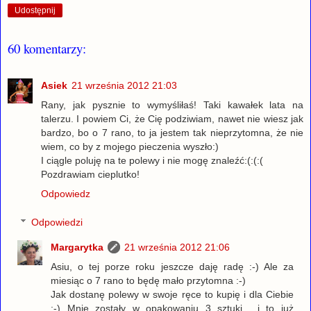
Udostępnij
60 komentarzy:
Asiek
21 września 2012 21:03
Rany, jak pysznie to wymyśliłaś! Taki kawałek lata na
talerzu. I powiem Ci, że Cię podziwiam, nawet nie wiesz jak
bardzo, bo o 7 rano, to ja jestem tak nieprzytomna, że nie
wiem, co by z mojego pieczenia wyszło:)
I ciągle poluję na te polewy i nie mogę znaleźć:(:(:(
Pozdrawiam cieplutko!
Odpowiedz
Odpowiedzi
Margarytka
21 września 2012 21:06
Asiu, o tej porze roku jeszcze daję radę :-) Ale za
miesiąc o 7 rano to będę mało przytomna :-)
Jak dostanę polewy w swoje ręce to kupię i dla Ciebie
:-) Mnie zostały w opakowaniu 3 sztuki... i to już