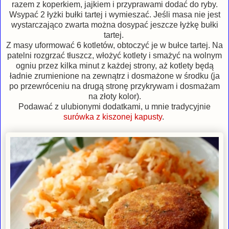
razem z koperkiem, jajkiem i przyprawami dodać do ryby.
Wsypać 2 łyżki bułki tartej i wymieszać. Jeśli masa nie jest
wystarczająco zwarta można dosypać jeszcze łyżkę bułki
tartej.
Z masy uformować 6 kotletów, obtoczyć je w bułce tartej. Na
patelni rozgrzać tłuszcz, włożyć kotlety i smażyć na wolnym
ogniu przez kilka minut z każdej strony, aż kotlety będą
ładnie zrumienione na zewnątrz i dosmażone w środku (ja
po przewróceniu na drugą stronę przykrywam i dosmażam
na złoty kolor).
Podawać z ulubionymi dodatkami, u mnie tradycyjnie
surówka z kiszonej kapusty
.