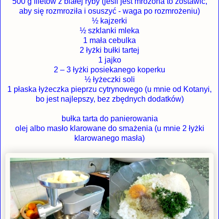
500 g filetów z białej ryby (jeśli jest mrożona to zostawić,
aby się rozmroziła i osuszyć - waga po rozmrożeniu)
½ kajzerki
½ szklanki mleka
1 mała cebulka
2 łyżki bułki tartej
1 jajko
2 – 3 łyżki posiekanego koperku
½ łyżeczki soli
1 płaska łyżeczka pieprzu cytrynowego (u mnie od Kotanyi,
bo jest najlepszy, bez zbędnych dodatków)
bułka tarta do panierowania
olej albo masło klarowane do smażenia (u mnie 2 łyżki
klarowanego masła)