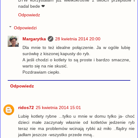
BTW korzystalam juz wielkokrotnie z twoich przepisow i
nadal bede ❤
Odpowiedz
Odpowiedzi
Margarytka
28 kwietnia 2014 20:00
Dla mnie to też idealne połączenie. Ja w ogóle lubię
surówkę z kiszonej kapusty do ryb.
A jeśli chodzi o kotlety to są proste i bardzo smaczne,
warto się na nie skusić.
Pozdrawiam ciepło.
Odpowiedz
ridos72
25 kwietnia 2014 15:01
Lubię kotlety rybne ...tylko u mnie w domu tylko ja- choć
dzieci małe zaczynały własnie od kotletów jedzenie ryb
teraz nie ma problemów wcinają rybki aż miło ..flądry nie
jadłam jeszcze -wszystko przede mną..