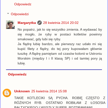
Odpowiedz
Odpowiedzi
Margarytka
28 kwietnia 2014 20:02
No popatrz, jak to się wszystko zmienia. A wydawać by
się mogło, że ryby w postaci kotletów powinny
smakować, gdy lubi się ryby.
Ja flądrę lubię bardzo, ale pierwszy raz udało mi się
kupić filety z flądry, do tej pory kupowałam głównie
tuszkę. A flądrę pamiętam od czasów kolonii w Ustroniu
Morskim (między I i II klasą SP) i od tamtej pory ją
lubię.
Odpowiedz
Unknown
25 kwietnia 2014 15:08
TAKIE KOTLECIKI SĄ PYCHA. ROBIĘ CZĘSTO Z
RÓŻNYCH RYB. OSTATNIO ROBIŁAM Z ŁOSOSIA
BAŁTYCKIEGO I WYSZŁY SUPER. POZDRAWIAM!