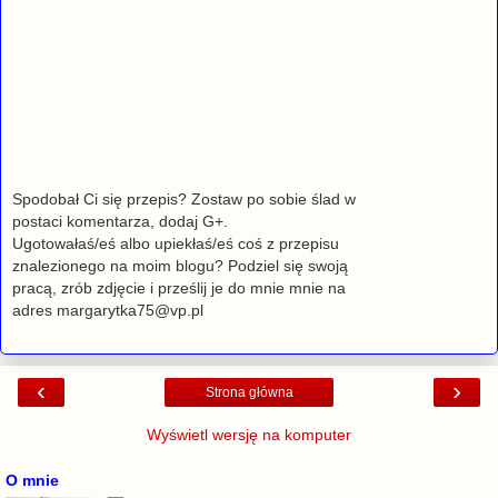
Spodobał Ci się przepis? Zostaw po sobie ślad w
postaci komentarza, dodaj G+.
Ugotowałaś/eś albo upiekłaś/eś coś z przepisu
znalezionego na moim blogu? Podziel się swoją
pracą, zrób zdjęcie i prześlij je do mnie mnie na
adres margarytka75@vp.pl
‹
›
Strona główna
Wyświetl wersję na komputer
O mnie