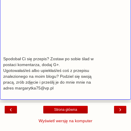
Spodobał Ci się przepis? Zostaw po sobie ślad w
postaci komentarza, dodaj G+.
Ugotowałaś/eś albo upiekłaś/eś coś z przepisu
znalezionego na moim blogu? Podziel się swoją
pracą, zrób zdjęcie i prześlij je do mnie mnie na
adres margarytka75@vp.pl
‹
›
Strona główna
Wyświetl wersję na komputer