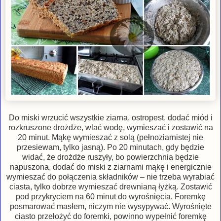
Do miski wrzucić wszystkie ziarna, ostropest, dodać miód i
rozkruszone drożdże, wlać wodę, wymieszać i zostawić na
20 minut. Mąkę wymieszać z solą (pełnoziarnistej nie
przesiewam, tylko jasną). Po 20 minutach, gdy będzie
widać, że drożdże ruszyły, bo powierzchnia będzie
napuszona, dodać do miski z ziarnami mąkę i energicznie
wymieszać do połączenia składników – nie trzeba wyrabiać
ciasta, tylko dobrze wymieszać drewnianą łyżką. Zostawić
pod przykryciem na 60 minut do wyrośnięcia. Foremkę
posmarować masłem, niczym nie wysypywać. Wyrośnięte
ciasto przełożyć do foremki, powinno wypełnić foremkę