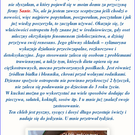
nie słyszałam, a który pojawił się w moim domu za przyczyną
firmy
Sante
. No, ale ja jestem zawsze sceptyczna jeśli chodzi o
nowości, więc najpierw popytałam, poszperałam, poczytałam i jak
już wiedzę poszerzyła, to zaczęłam używać. Okazuje się, że
właściwości ostropestu były znane już w średniowieczu, gdy oset
mleczny okrzyknięto fenomenem ziołolecznictwa, a dzisiaj
przeżywa swój renesans. Jego główny składnik – sylimaryna
wykazuje działanie przeciwzapalne, rozkurczowe i
detoksykacyjne. Jego stosowanie zaleca się osobom z problemami
trawiennymi, a także tym, których dieta opiera się na
ciężkostrawnych, mocno przetworzonych posiłkach. Jest również
źródłem białka i błonnika, chroni przed wolnymi rodnikami.
Dzienne spożycie ostropestu nie powinno przekroczyć 2 łyżeczek,
nie zaleca się podawania go dzieciom do 3 roku życia.
W kuchni można go wykorzystać na wiele sposobów dodając do
pieczywa, sałatek, koktajli, sosów itp. I u mnie już znalazł swoje
zastosowanie.
Ten chleb jest pyszny, sycący i dosyć długo pozostaje świeży i
nadaje się do jedzenia. U mnie przetrwał tydzień.