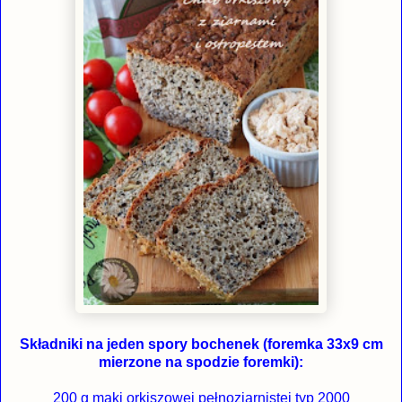
Składniki na jeden spory bochenek (foremka 33x9 cm
mierzone na spodzie foremki):
200 g mąki orkiszowej pełnoziarnistej typ 2000