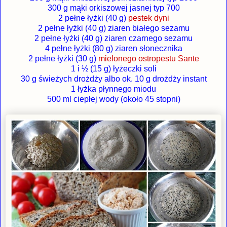
300 g mąki orkiszowej jasnej typ 700
2 pełne łyżki (40 g)
pestek dyni
2 pełne łyżki (40 g) ziaren białego sezamu
2 pełne łyżki (40 g) ziaren czarnego sezamu
4 pełne łyżki (80 g) ziaren słonecznika
2 pełne łyżki (30 g)
mielonego ostropestu Sante
1 i ½ (15 g) łyżeczki soli
30 g świeżych drożdży albo ok. 10 g drożdży instant
1 łyżka płynnego miodu
500 ml ciepłej wody (około 45 stopni)