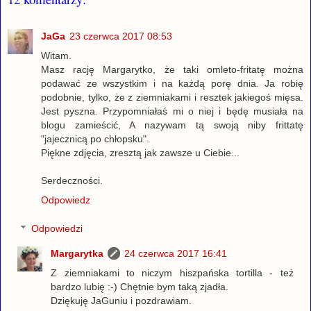
JaGa
23 czerwca 2017 08:53
Witam.
Masz rację Margarytko, że taki omleto-fritatę można
podawać ze wszystkim i na każdą porę dnia. Ja robię
podobnie, tylko, że z ziemniakami i resztek jakiegoś mięsa.
Jest pyszna. Przypomniałaś mi o niej i będę musiała na
blogu zamieścić, A nazywam tą swoją niby frittatę
"jajecznicą po chłopsku".
Piękne zdjęcia, zresztą jak zawsze u Ciebie...
Serdeczności.
Odpowiedz
Odpowiedzi
Margarytka
24 czerwca 2017 16:41
Z ziemniakami to niczym hiszpańska tortilla - też
bardzo lubię :-) Chętnie bym taką zjadła.
Dziękuję JaGuniu i pozdrawiam.