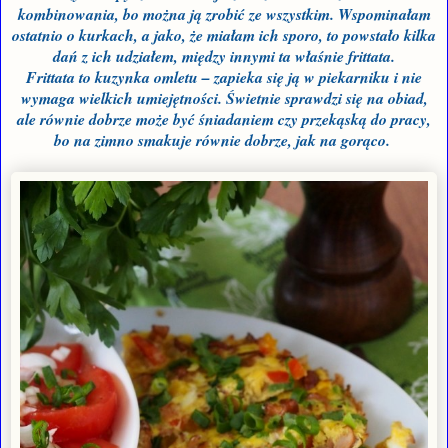
kombinowania, bo można ją zrobić ze wszystkim. Wspominałam
ostatnio o kurkach, a jako, że miałam ich sporo, to powstało kilka
dań z ich udziałem, między innymi ta właśnie frittata.
Frittata to kuzynka omletu – zapieka się ją w piekarniku i nie
wymaga wielkich umiejętności. Świetnie sprawdzi się na obiad,
ale równie dobrze może być śniadaniem czy przekąską do pracy,
bo na zimno smakuje równie dobrze, jak na gorąco.