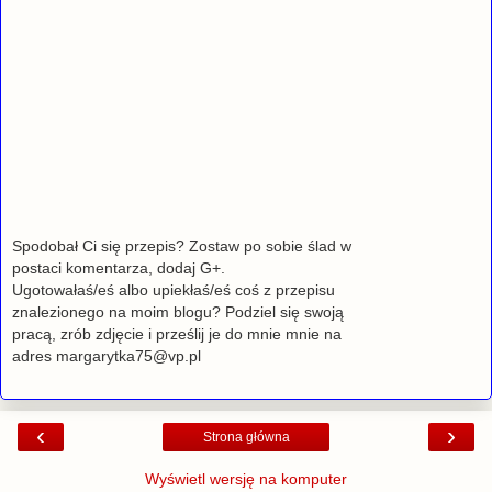
Spodobał Ci się przepis? Zostaw po sobie ślad w
postaci komentarza, dodaj G+.
Ugotowałaś/eś albo upiekłaś/eś coś z przepisu
znalezionego na moim blogu? Podziel się swoją
pracą, zrób zdjęcie i prześlij je do mnie mnie na
adres margarytka75@vp.pl
‹
›
Strona główna
Wyświetl wersję na komputer