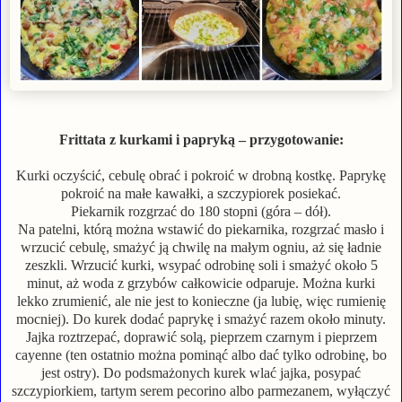
Frittata z kurkami i papryką – przygotowanie:
Kurki oczyścić, cebulę obrać i pokroić w drobną kostkę. Paprykę
pokroić na małe kawałki, a szczypiorek posiekać.
Piekarnik rozgrzać do 180 stopni (góra – dół).
Na patelni, którą można wstawić do piekarnika, rozgrzać masło i
wrzucić cebulę, smażyć ją chwilę na małym ogniu, aż się ładnie
zeszkli. Wrzucić kurki, wsypać odrobinę soli i smażyć około 5
minut, aż woda z grzybów całkowicie odparuje. Można kurki
lekko zrumienić, ale nie jest to konieczne (ja lubię, więc rumienię
mocniej). Do kurek dodać paprykę i smażyć razem około minuty.
Jajka roztrzepać, doprawić solą, pieprzem czarnym i pieprzem
cayenne (ten ostatnio można pominąć albo dać tylko odrobinę, bo
jest ostry). Do podsmażonych kurek wlać jajka, posypać
szczypiorkiem, tartym serem pecorino albo parmezanem, wyłączyć