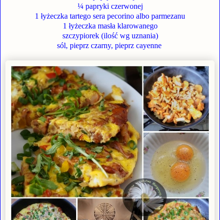
¼ papryki czerwonej
1 łyżeczka tartego sera pecorino albo parmezanu
1 łyżeczka masła klarowanego
szczypiorek (ilość wg uznania)
sól, pieprz czarny, pieprz cayenne