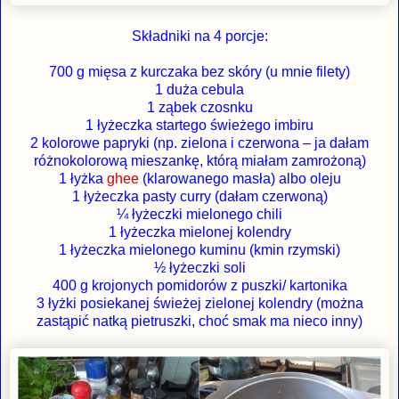
Składniki na 4 porcje:
700 g mięsa z kurczaka bez skóry (u mnie filety)
1 duża cebula
1 ząbek czosnku
1 łyżeczka startego świeżego imbiru
2 kolorowe papryki (np. zielona i czerwona – ja dałam
różnokolorową mieszankę, którą miałam zamrożoną)
1 łyżka
ghee
(klarowanego masła) albo oleju
1 łyżeczka pasty curry (dałam czerwoną)
¼ łyżeczki mielonego chili
1 łyżeczka mielonej kolendry
1 łyżeczka mielonego kuminu (kmin rzymski)
½ łyżeczki soli
400 g krojonych pomidorów z puszki/ kartonika
3 łyżki posiekanej świeżej zielonej kolendry (można
zastąpić natką pietruszki, choć smak ma nieco inny)