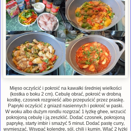
Mięso oczyścić i pokroić na kawałki średniej wielkości
(kostka o boku 2 cm). Cebulę obrać, pokroić w drobną
kostkę, czosnek rozgnieść albo przepuścić przez praskę.
Papryki oczyścić z gniazd nasiennych i pokroić w paski.
W woku albo dużym rondlu rozgrzać 1 łyżkę ghee, wrzucić
pokrojoną cebulę i ją zeszklić. Dodać czosnek, pokrojoną
paprykę, starty imbir i smażyć 5 minut. Dodać pastę curry,
wymieszać. Wsypać kolendrę, sól, chili i kumin. Wlać 2 łyżki