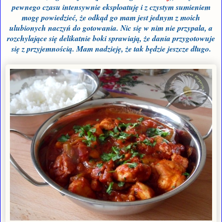
pewnego czasu intensywnie eksploatuję i z czystym sumieniem
mogę powiedzieć, że odkąd go mam jest jednym z moich
ulubionych naczyń do gotowania. Nic się w nim nie przypala, a
rozchylające się delikatnie boki sprawiają, że dania przygotowuje
się z przyjemnością. Mam nadzieję, że tak będzie jeszcze długo.