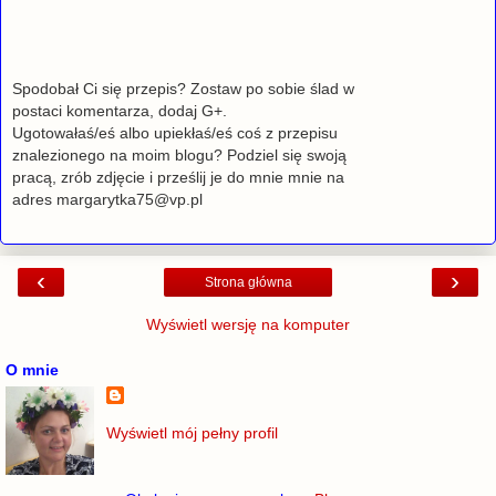
Spodobał Ci się przepis? Zostaw po sobie ślad w
postaci komentarza, dodaj G+.
Ugotowałaś/eś albo upiekłaś/eś coś z przepisu
znalezionego na moim blogu? Podziel się swoją
pracą, zrób zdjęcie i prześlij je do mnie mnie na
adres margarytka75@vp.pl
‹
›
Strona główna
Wyświetl wersję na komputer
O mnie
Wyświetl mój pełny profil